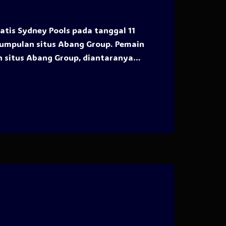
atis Sydney Pools pada tanggal 11
kumpulan situs Abang Group. Pemain
un situs Abang Group, diantaranya…