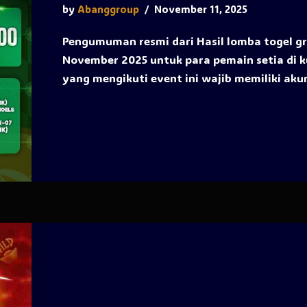
by
Abanggroup
November 11, 2025
Pengumuman resmi dari Hasil lomba togel gr
November 2025 untuk para pemain setia di 
yang mengikuti event ini wajib memiliki ak