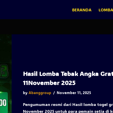
BERANDA
LOMBA
Hasil Lomba Tebak Angka Gra
11November 2025
by
Abanggroup
November 11, 2025
Pengumuman resmi dari Hasil lomba togel gr
November 2025 untuk para pemain setia di 