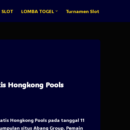
 SLOT
LOMBA TOGEL
Turnamen Slot
tis Hongkong Pools
atis Hongkong Pools pada tanggal 11
kumpulan situs Abang Group. Pemain