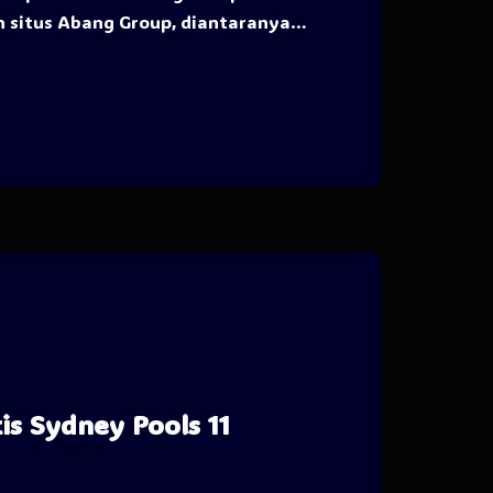
un situs Abang Group, diantaranya…
s Sydney Pools 11