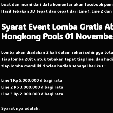
buat dan murni dari data komentar akun facebook pem
Hasil tebakan 3D tepat dan cepat dari Line 1, Line 2 dan 
Syarat Event Lomba Gratis A
Hongkong Pools 01 Novembe
Lomba akan diadakan 2 kali dalam sehari sehingga tota
Tiap lomba 20jt untuk tebakan tepat tiap line, dan hadi
tiap lomba memiliki rincian hadiah sebagai berikut :
Line 1 Rp 5.000.000 dibagi rata
Line 2 Rp 3.000.000 dibagi rata
Line 3 Rp 2.000.000 dibagi rata
Syarat nya adalah :