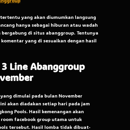
anggroup
tu tertentu yang akan diumumkan langsung
irancang hanya sebagai hiburan atau wadah
 bergabung di situs abanggroup. Tentunya
 komentar yang di sesuaikan dengan hasil
 3 Line Abanggroup
ovember
is yang dimulai pada bulan November
ini akan diadakan setiap hari pada jam
gkong Pools. Hasil kemenangan akan
ar room facebook group utama untuk
ols tersebut. Hasil lomba tidak dibuat-