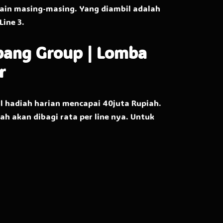
ain masing-masing. Yang diambil adalah
Line 3.
bang Group | Lomba
r
l hadiah harian mencapai 40juta Rupiah.
ah akan dibagi rata per line nya. Untuk