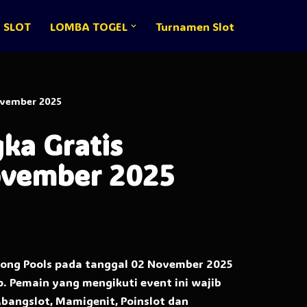
 SLOT
LOMBA TOGEL
Turnamen Slot
ovember 2025
ka Gratis
ovember 2025
kong Pools pada tanggal 02 November 2025
. Pemain yang mengikuti event ini wajib
bangslot, Mamigenit, Poinslot dan