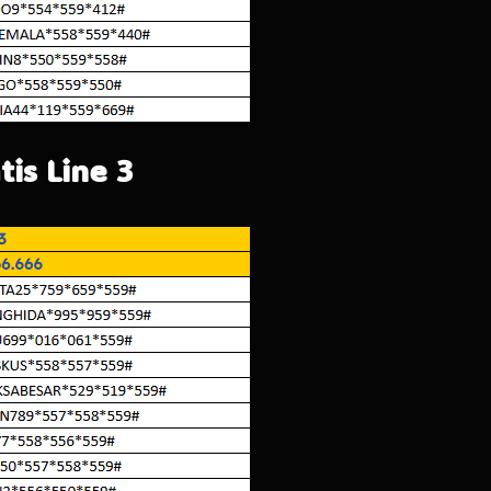
is Line 3