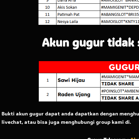
Akun gugur tidak 
Bukti akun gugur dapat anda dapatkan dengan menghub
livechat, atau bisa juga menghubungi group kami di.