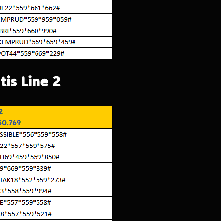
is Line 2