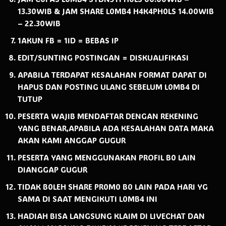
13.30WIB & JAM SHARE L0MB4 H4K4PH0LS 14.00WIB
– 22.30WIB
1AKUN FB = 1ID = BEBAS IP
EDIT/SUNTING POSTINGAN = DISKUALIFIKASI
APABILA TERDAPAT KESALAHAN FORMAT DAPAT DI
HAPUS DAN POSTING ULANG SEBELUM L0MB4 DI
TUTUP
PESERTA WAJIB MENDAFTAR DENGAN REKENING
YANG BENAR,APABILA ADA KESALAHAN DATA MAKA
AKAN KAMI ANGGAP GUGUR
PESERTA YANG MENGGUNAKAN PROFIL B0 LAIN
DIANGGAP GUGUR
TIDAK B0LEH SHARE PR0M0 B0 LAIN PADA HARI YG
SAMA DI SAAT MENGIKUTI L0MB4 INI
HADIAH BISA LANGSUNG KLAIM DI LIVECHAT DAN