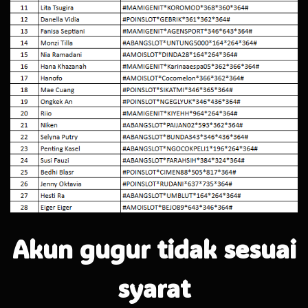
Akun gugur tidak sesuai
syarat