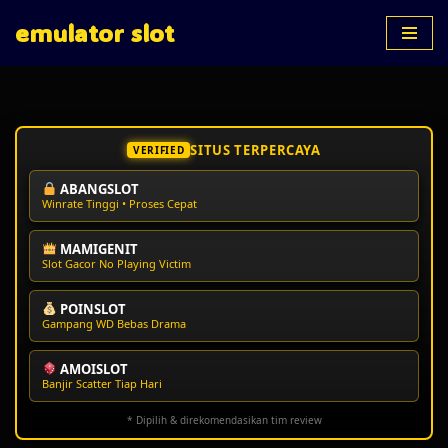
emulator slot
Skip
to
content
SITUS TERPERCAYA
VERIFIED
ABANGSLOT
Winrate Tinggi • Proses Cepat
MAMIGENIT
Slot Gacor No Playing Victim
POINSLOT
Gampang WD Bebas Drama
AMOISLOT
Banjir Scatter Tiap Hari
* Dipilih & direkomendasikan tim review