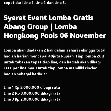
cepat dari Line 1, Line 2 dan Line 3.
Syarat Event Lomba Gratis
Abang Group | Lomba
Hongkong Pools 06 November
Lomba akan diadakan 2 kali dalam sehari sehingga total
hadiah harian mencapai 40juta Rupiah. Tiap lomba 20jt
untuk tebakan tepat tiap line, dan hadiah akan dibagi
rata per line nya. Untuk tiap lomba memiliki rincian
hadiah sebagai berikut :
Line 1 Rp 5.000.000 dibagi rata
Line 2 Rp 3.000.000 dibagi rata
Line 3 Rp 2.000.000 dibagi rata