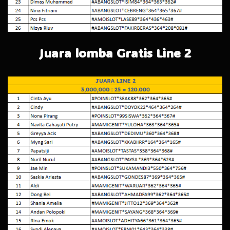
Juara lomba Gratis Line 2