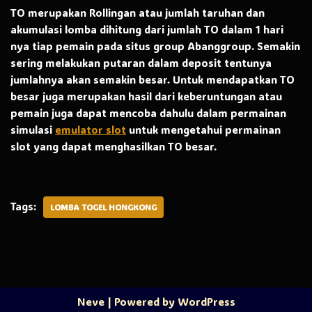
TO merupakan Rollingan atau jumlah taruhan dan
akumulasi lomba dihitung dari jumlah TO dalam 1 hari
nya tiap pemain pada situs group Abanggroup. Semakin
sering melakukan putaran dalam deposit tentunya
jumlahnya akan semakin besar. Untuk mendapatkan TO
besar juga merupakan hasil dari keberuntungan atau
pemain juga dapat mencoba dahulu dalam permainan
simulasi
emulator slot
untuk mengetahui permainan
slot yang dapat menghasilkan TO besar.
Tags:
LOMBA TOGEL HONGKONG
Neve
| Powered by
WordPress