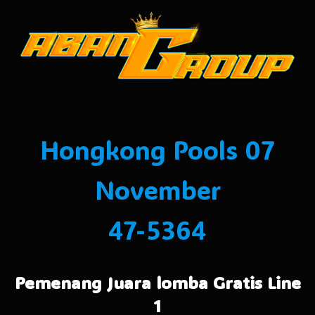
Hongkong Pools 07
November
47-5364
Pemenang Juara lomba Gratis Line
1