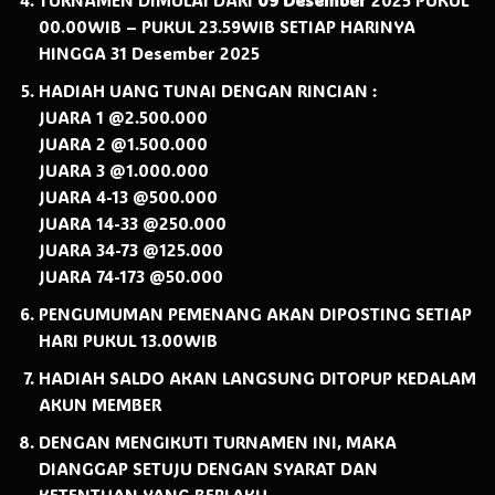
00.00WIB – PUKUL 23.59WIB SETIAP HARINYA
HINGGA 31 Desember 2025
HADIAH UANG TUNAI DENGAN RINCIAN :
JUARA 1 @2.500.000
JUARA 2 @1.500.000
JUARA 3 @1.000.000
JUARA 4-13 @500.000
JUARA 14-33 @250.000
JUARA 34-73 @125.000
JUARA 74-173 @50.000
PENGUMUMAN PEMENANG AKAN DIPOSTING SETIAP
HARI PUKUL 13.00WIB
HADIAH SALDO AKAN LANGSUNG DITOPUP KEDALAM
AKUN MEMBER
DENGAN MENGIKUTI TURNAMEN INI, MAKA
DIANGGAP SETUJU DENGAN SYARAT DAN
KETENTUAN YANG BERLAKU