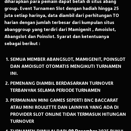
diharapkan para pemain dapat betah di situs abang
group. Event Turnamen Slot dengan hadiah hingga 25
juta setiap harinya, data diambil dari perhitungan TO
harian dengan jumlah terbesar dari kumpulan situs
abanggroup yang terdiri dari Mamigenit , Amoislot,
Abangslot dan Poinslot. Syarat dan ketentuanya
sebagai berikut :
SEMUA MEMBER ABANGSLOT, MAMIGENIT, POINSLOT
DAN AMOISLOT OTOMATIS MENGIKUTI TURNAMEN
INI.
PEMENANG DIAMBIL BERDASARKAN TURNOVER
TERBANYAK SELAMA PERIODE TURNAMEN
PERMAINAN MINI GAMES SEPERTI BNC BACCARAT
ATAU MINI ROULETTE DAN LAINNYA YANG ADA DI
PROVIDER SLOT ONLINE TIDAK TERMASUK HITUNGAN
TURNOVER
TURNAMEN DIMULAI DARI
09 Desember
2025 PUKUL