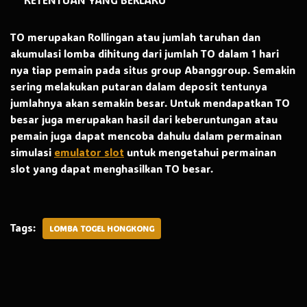
TO merupakan Rollingan atau jumlah taruhan dan
akumulasi lomba dihitung dari jumlah TO dalam 1 hari
nya tiap pemain pada situs group Abanggroup. Semakin
sering melakukan putaran dalam deposit tentunya
jumlahnya akan semakin besar. Untuk mendapatkan TO
besar juga merupakan hasil dari keberuntungan atau
pemain juga dapat mencoba dahulu dalam permainan
simulasi
emulator slot
untuk mengetahui permainan
slot yang dapat menghasilkan TO besar.
Tags:
LOMBA TOGEL HONGKONG