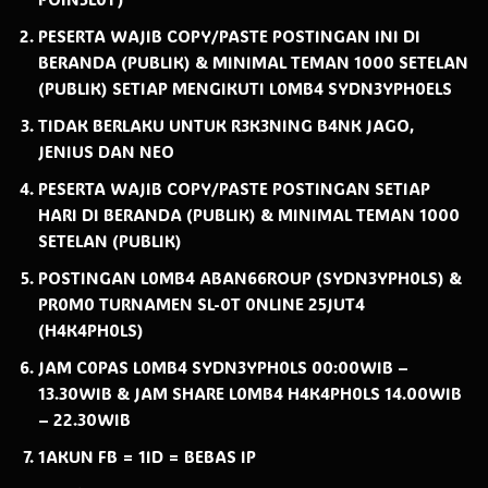
PESERTA WAJIB COPY/PASTE POSTINGAN INI DI
BERANDA (PUBLIK) & MINIMAL TEMAN 1000 SETELAN
(PUBLIK) SETIAP MENGIKUTI L0MB4 SYDN3YPH0ELS
TIDAK BERLAKU UNTUK R3K3NING B4NK JAGO,
JENIUS DAN NEO
PESERTA WAJIB COPY/PASTE POSTINGAN SETIAP
HARI DI BERANDA (PUBLIK) & MINIMAL TEMAN 1000
SETELAN (PUBLIK)
POSTINGAN L0MB4 ABAN66ROUP (SYDN3YPH0LS) &
PR0M0 TURNAMEN SL-0T 0NLINE 25JUT4
(H4K4PH0LS)
JAM C0PAS L0MB4 SYDN3YPH0LS 00:00WIB –
13.30WIB & JAM SHARE L0MB4 H4K4PH0LS 14.00WIB
– 22.30WIB
1AKUN FB = 1ID = BEBAS IP