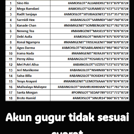
Akun gugur tidak sesuai
syarat