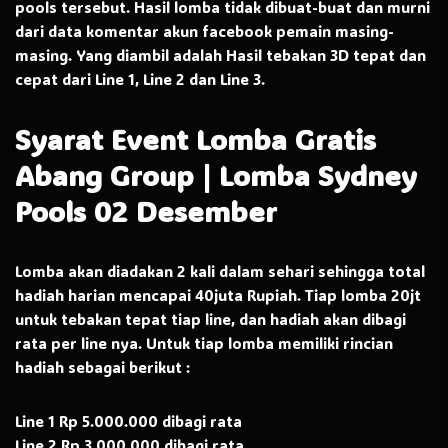
pools tersebut. Hasil lomba tidak dibuat-buat dan murni
dari data komentar akun facebook pemain masing-
masing. Yang diambil adalah Hasil tebakan 3D tepat dan
cepat dari Line 1, Line 2 dan Line 3.
Syarat Event Lomba Gratis
Abang Group | Lomba Sydney
Pools 02 Desember
Lomba akan diadakan 2 kali dalam sehari sehingga total
hadiah harian mencapai 40juta Rupiah. Tiap lomba 20jt
untuk tebakan tepat tiap line, dan hadiah akan dibagi
rata per line nya. Untuk tiap lomba memiliki rincian
hadiah sebagai berikut :
Line 1 Rp 5.000.000 dibagi rata
Line 2 Rp 3.000.000 dibagi rata