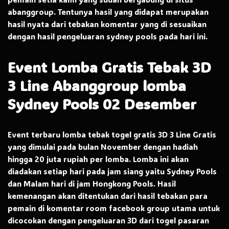
abanggroup. Tentunya hasil yang didapat merupakan
hasil nyata dari tebakan komentar yang di sesuaikan
dengan hasil pengeluaran sydney pools pada hari ini.
Event Lomba Gratis Tebak 3D
3 Line Abanggroup lomba
Sydney Pools 02 Desember
Event terbaru lomba tebak togel gratis 3D 3 Line Gratis
yang dimulai pada bulan November dengan hadiah
hingga 20 juta rupiah per lomba. Lomba ini akan
diadakan setiap hari pada jam siang yaitu Sydney Pools
dan Malam hari di jam Hongkong Pools. Hasil
kemenangan akan ditentukan dari hasil tebakan para
pemain di komentar room facebook group utama untuk
dicocokan dengan pengeluaran 3D dari togel pasaran