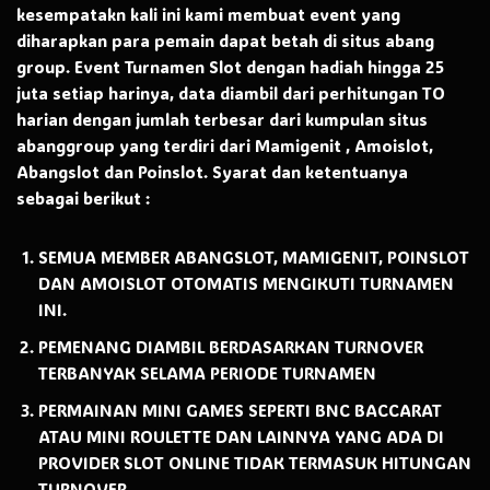
kesempatakn kali ini kami membuat event yang
diharapkan para pemain dapat betah di situs abang
group. Event Turnamen Slot dengan hadiah hingga 25
juta setiap harinya, data diambil dari perhitungan TO
harian dengan jumlah terbesar dari kumpulan situs
abanggroup yang terdiri dari Mamigenit , Amoislot,
Abangslot dan Poinslot. Syarat dan ketentuanya
sebagai berikut :
SEMUA MEMBER ABANGSLOT, MAMIGENIT, POINSLOT
DAN AMOISLOT OTOMATIS MENGIKUTI TURNAMEN
INI.
PEMENANG DIAMBIL BERDASARKAN TURNOVER
TERBANYAK SELAMA PERIODE TURNAMEN
PERMAINAN MINI GAMES SEPERTI BNC BACCARAT
ATAU MINI ROULETTE DAN LAINNYA YANG ADA DI
PROVIDER SLOT ONLINE TIDAK TERMASUK HITUNGAN
TURNOVER