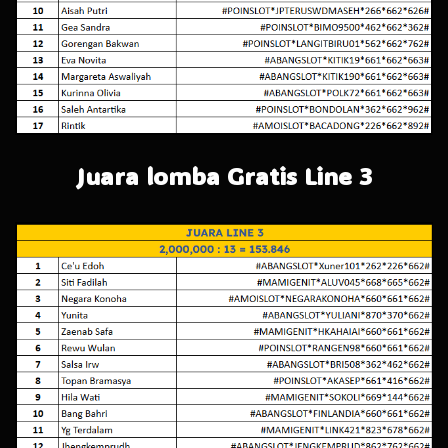
Juara lomba Gratis Line 3