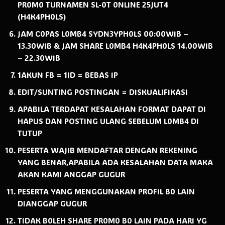
PR0M0 TURNAMEN SL-0T 0NLINE 25JUT4
(H4K4PH0LS)
JAM C0PAS L0MB4 SYDN3YPH0LS 00:00WIB –
13.30WIB & JAM SHARE L0MB4 H4K4PH0LS 14.00WIB
– 22.30WIB
1AKUN FB = 1ID = BEBAS IP
EDIT/SUNTING POSTINGAN = DISKUALIFIKASI
APABILA TERDAPAT KESALAHAN FORMAT DAPAT DI
HAPUS DAN POSTING ULANG SEBELUM L0MB4 DI
TUTUP
PESERTA WAJIB MENDAFTAR DENGAN REKENING
YANG BENAR,APABILA ADA KESALAHAN DATA MAKA
AKAN KAMI ANGGAP GUGUR
PESERTA YANG MENGGUNAKAN PROFIL B0 LAIN
DIANGGAP GUGUR
TIDAK B0LEH SHARE PR0M0 B0 LAIN PADA HARI YG