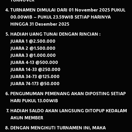
TURNAMEN DIMULAI DARI 01 November 2025 PUKUL
00.00WIB – PUKUL 23.59WIB SETIAP HARINYA
HINGGA 31 Desember 2025
HADIAH UANG TUNAI DENGAN RINCIAN :
JUARA 1 @2.500.000
JUARA 2 @1.500.000
JUARA 3 @1.000.000
JUARA 4-13 @500.000
JUARA 14-33 @250.000
JUARA 34-73 @125.000
JUARA 74-173 @50.000
PENGUMUMAN PEMENANG AKAN DIPOSTING SETIAP
HARI PUKUL 13.00WIB
HADIAH SALDO AKAN LANGSUNG DITOPUP KEDALAM
AKUN MEMBER
DENGAN MENGIKUTI TURNAMEN INI, MAKA