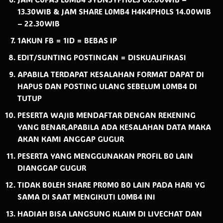
13.30WIB & JAM SHARE L0MB4 H4K4PH0LS 14.00WIB
– 22.30WIB
1AKUN FB = 1ID = BEBAS IP
EDIT/SUNTING POSTINGAN = DISKUALIFIKASI
APABILA TERDAPAT KESALAHAN FORMAT DAPAT DI
HAPUS DAN POSTING ULANG SEBELUM L0MB4 DI
TUTUP
PESERTA WAJIB MENDAFTAR DENGAN REKENING
YANG BENAR,APABILA ADA KESALAHAN DATA MAKA
AKAN KAMI ANGGAP GUGUR
PESERTA YANG MENGGUNAKAN PROFIL B0 LAIN
DIANGGAP GUGUR
TIDAK B0LEH SHARE PR0M0 B0 LAIN PADA HARI YG
SAMA DI SAAT MENGIKUTI L0MB4 INI
HADIAH BISA LANGSUNG KLAIM DI LIVECHAT DAN