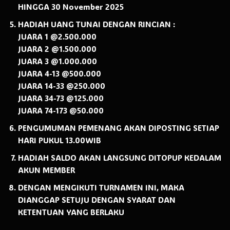
HINGGA 30 November 2025
HADIAH UANG TUNAI DENGAN RINCIAN :
JUARA 1 @2.500.000
JUARA 2 @1.500.000
JUARA 3 @1.000.000
JUARA 4-13 @500.000
JUARA 14-33 @250.000
JUARA 34-73 @125.000
JUARA 74-173 @50.000
PENGUMUMAN PEMENANG AKAN DIPOSTING SETIAP
HARI PUKUL 13.00WIB
HADIAH SALDO AKAN LANGSUNG DITOPUP KEDALAM
AKUN MEMBER
DENGAN MENGIKUTI TURNAMEN INI, MAKA
DIANGGAP SETUJU DENGAN SYARAT DAN
KETENTUAN YANG BERLAKU