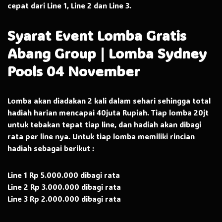
cepat dari Line 1, Line 2 dan Line 3.
Syarat Event Lomba Gratis
Abang Group | Lomba Sydney
Pools 04 November
Lomba akan diadakan 2 kali dalam sehari sehingga total
hadiah harian mencapai 40juta Rupiah. Tiap lomba 20jt
untuk tebakan tepat tiap line, dan hadiah akan dibagi
rata per line nya. Untuk tiap lomba memiliki rincian
hadiah sebagai berikut :
Line 1 Rp 5.000.000 dibagi rata
Line 2 Rp 3.000.000 dibagi rata
Line 3 Rp 2.000.000 dibagi rata