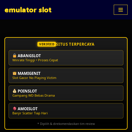
emulator slot
Skip
to
content
SITUS TERPERCAYA
VERIFIED
ABANGSLOT
Winrate Tinggi • Proses Cepat
MAMIGENIT
Slot Gacor No Playing Victim
POINSLOT
Gampang WD Bebas Drama
AMOISLOT
Banjir Scatter Tiap Hari
* Dipilih & direkomendasikan tim review