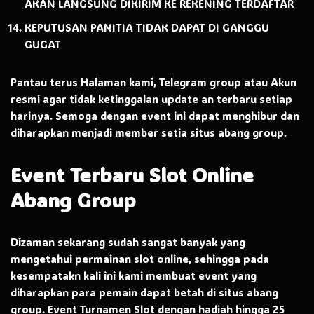
AKAN LANGSUNG DIKIRIM KE REKENING TERDAFTAR
KEPUTUSAN PANITIA TIDAK DAPAT DI GANGGU
GUGAT
Pantau terus Halaman kami, Telegram group atau Akun
resmi agar tidak ketinggalan update an terbaru setiap
harinya. Semoga dengan event ini dapat menghibur dan
diharapkan menjadi member setia situs abang group.
Event Terbaru Slot Online
Abang Group
Dizaman sekarang sudah sangat banyak yang
mengetahui permainan slot online, sehingga pada
kesempatakn kali ini kami membuat event yang
diharapkan para pemain dapat betah di situs abang
group. Event Turnamen Slot dengan hadiah hingga 25