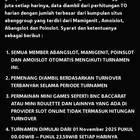
juta setiap harinya, data diambil dari perhitungan TO
harian dengan jumlah terbesar dari kumpulan situs
abanggroup yang terdiri dari Mamigenit , Amoislot,
Abangslot dan Poinslot. Syarat dan ketentuanya
sebagai berikut :
SEMUA MEMBER ABANGSLOT, MAMIGENIT, POINSLOT
DAN AMOISLOT OTOMATIS MENGIKUTI TURNAMEN
INI.
PEMENANG DIAMBIL BERDASARKAN TURNOVER
TERBANYAK SELAMA PERIODE TURNAMEN
PERMAINAN MINI GAMES SEPERTI BNC BACCARAT
ATAU MINI ROULETTE DAN LAINNYA YANG ADA DI
PROVIDER SLOT ONLINE TIDAK TERMASUK HITUNGAN
TURNOVER
TURNAMEN DIMULAI DARI 01 November 2025 PUKUL
00.00WIB – PUKUL 23.59WIB SETIAP HARINYA