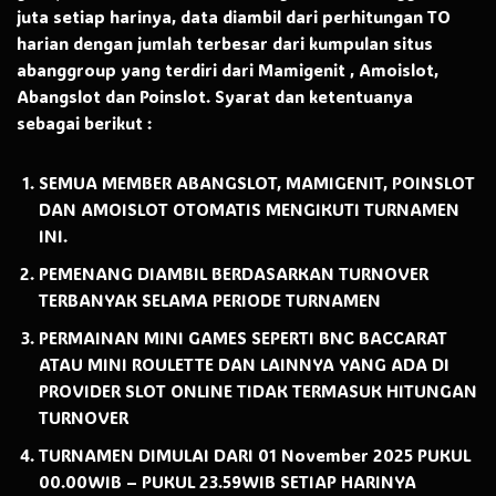
juta setiap harinya, data diambil dari perhitungan TO
harian dengan jumlah terbesar dari kumpulan situs
abanggroup yang terdiri dari Mamigenit , Amoislot,
Abangslot dan Poinslot. Syarat dan ketentuanya
sebagai berikut :
SEMUA MEMBER ABANGSLOT, MAMIGENIT, POINSLOT
DAN AMOISLOT OTOMATIS MENGIKUTI TURNAMEN
INI.
PEMENANG DIAMBIL BERDASARKAN TURNOVER
TERBANYAK SELAMA PERIODE TURNAMEN
PERMAINAN MINI GAMES SEPERTI BNC BACCARAT
ATAU MINI ROULETTE DAN LAINNYA YANG ADA DI
PROVIDER SLOT ONLINE TIDAK TERMASUK HITUNGAN
TURNOVER
TURNAMEN DIMULAI DARI 01 November 2025 PUKUL
00.00WIB – PUKUL 23.59WIB SETIAP HARINYA