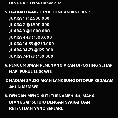
HINGGA 30 November 2025
HADIAH UANG TUNAI DENGAN RINCIAN :
JUARA 1 @2.500.000
JUARA 2 @1.500.000
JUARA 3 @1.000.000
JUARA 4-13 @500.000
JUARA 14-33 @250.000
JUARA 34-73 @125.000
JUARA 74-173 @50.000
PENGUMUMAN PEMENANG AKAN DIPOSTING SETIAP
HARI PUKUL 13.00WIB
HADIAH SALDO AKAN LANGSUNG DITOPUP KEDALAM
AKUN MEMBER
DENGAN MENGIKUTI TURNAMEN INI, MAKA
DIANGGAP SETUJU DENGAN SYARAT DAN
KETENTUAN YANG BERLAKU