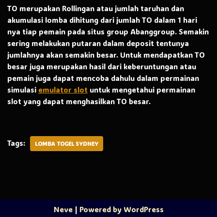
TO merupakan Rollingan atau jumlah taruhan dan
akumulasi lomba dihitung dari jumlah TO dalam 1 hari
nya tiap pemain pada situs group Abanggroup. Semakin
sering melakukan putaran dalam deposit tentunya
jumlahnya akan semakin besar. Untuk mendapatkan TO
besar juga merupakan hasil dari keberuntungan atau
pemain juga dapat mencoba dahulu dalam permainan
simulasi
emulator slot
untuk mengetahui permainan
slot yang dapat menghasilkan TO besar.
Tags:
LOMBA TOGEL SYDNEY
Neve
| Powered by
WordPress