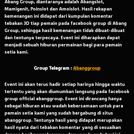
Abang Group, diantaranya adalah Abangslot,
Mamigenit, Poinslot dan Amoislot. Hasil rekapan
kemenangan ini didapat dari kumpulan komentar
tebakan 3D tiap pemain pada facebook group di Abang
Group, sehingga hasil kemenangan tidak dibuat-dibuat
dan tentunya terpecaya. Event ini diharapkan dapat
menjadi sebuah hiburan permainan bagi para pemain
setia kami.
Group Telegram :
Abanggroup
Event ini akan terus hadir setiap harinya hingga waktu
tertentu yang akan diumumkan langsung pada facebook
group official abanggroup. Event ini dirancang hanya
sebagai hiburan atau wadah kebersamaan untuk para
pemain setia kami yang sudah bergabung di situs
abanggroup. Tentunya hasil yang didapat merupakan
hasil nyata dari tebakan komentar yang di sesuaikan