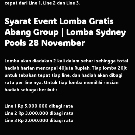
cepat dari Line 1, Line 2 dan Line 3.
Syarat Event Lomba Gratis
Abang Group | Lomba Sydney
Pools 28 November
Lomba akan diadakan 2 kali dalam sehari sehingga total
hadiah harian mencapai 40juta Rupiah. Tiap lomba 20jt
untuk tebakan tepat tiap line, dan hadiah akan dibagi
rata per line nya. Untuk tiap lomba memiliki rincian
hadiah sebagai berikut :
Line 1 Rp 5.000.000 dibagi rata
Line 2 Rp 3.000.000 dibagi rata
Line 3 Rp 2.000.000 dibagi rata