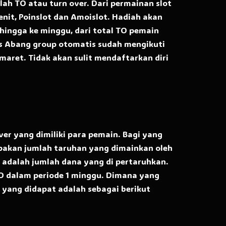
lah TO atau turn over. Dari permainan slot
nit, Poinslot dan Amoislot. Hadiah akan
 hingga ke minggu, dari total TO pemain
s Abang group otomatis sudah mengikuti
maret. Tidak akan sulit mendaftarkan diri
ver yang dimiliki para pemain. Bagi yang
pakan jumlah taruhan yang dimainkan oleh
 adalah jumlah dana yang di pertaruhkan.
TO dalam periode 1 minggu. Dimana yang
yang didapat adalah sebagai berikut