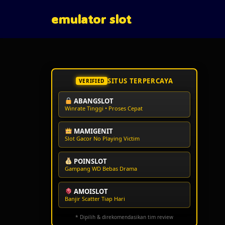
emulator slot
Skip
to
content
SITUS TERPERCAYA
VERIFIED
ABANGSLOT
Winrate Tinggi • Proses Cepat
MAMIGENIT
Slot Gacor No Playing Victim
POINSLOT
Gampang WD Bebas Drama
AMOISLOT
Banjir Scatter Tiap Hari
* Dipilih & direkomendasikan tim review