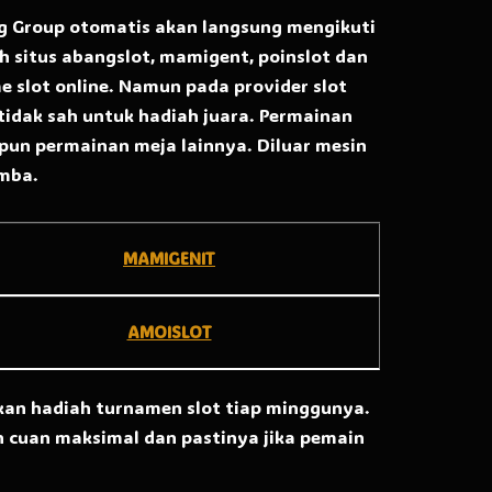
g Group otomatis akan langsung mengikuti
h situs abangslot, mamigent, poinslot dan
 slot online. Namun pada provider slot
tidak sah untuk hadiah juara. Permainan
upun permainan meja lainnya. Diluar mesin
omba.
MAMIGENIT
AMOISLOT
an hadiah turnamen slot tiap minggunya.
cuan maksimal dan pastinya jika pemain