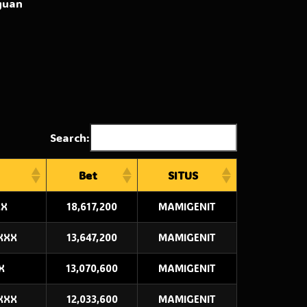
guan
Search:
Bet
SITUS
XX
18,617,200
MAMIGENIT
XXX
13,647,200
MAMIGENIT
X
13,070,600
MAMIGENIT
XXX
12,033,600
MAMIGENIT