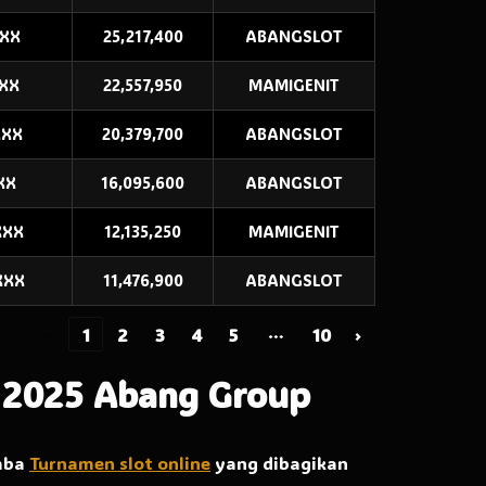
XXX
25,217,400
ABANGSLOT
XX
22,557,950
MAMIGENIT
XXX
20,379,700
ABANGSLOT
XX
16,095,600
ABANGSLOT
XXX
12,135,250
MAMIGENIT
XXX
11,476,900
ABANGSLOT
…
‹
1
2
3
4
5
10
›
 2025 Abang Group
omba
Turnamen slot online
yang dibagikan