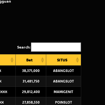
ngguan
Search:
Bet
SITUS
X
38,371,000
ABANGSLOT
X
31,481,750
ABANGSLOT
XXXX
29,812,400
MAMIGENIT
XX
27,858,550
POINSLOT