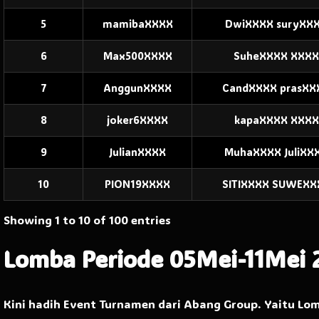
5
mamibaXXXX
DwiXXXX suryXX
6
Max500XXXX
SuheXXXX XXXX
7
AnggunXXXX
CandXXXX prasXX
8
joker6XXXX
kapaXXXX XXXX
9
JulianXXXX
MuhaXXXX JuliXX
10
PION19XXXX
SITIXXXX SUWEXX
Showing 1 to 10 of 100 entries
Lomba Periode 05Mei-11Mei
Kini hadih Event Turnamen dari Abang Group. Yaitu L