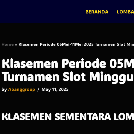
BERANDA
LOMBA
Home
»
Klasemen Periode 05Mei-11Mei 2025 Turnamen Slot Mi
Klasemen Periode 05M
Turnamen Slot Mingg
by
Abanggroup
May 11, 2025
KLASEMEN SEMENTARA LOM