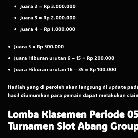
Juara 2 = Rp 3.000.000
Juara 3 = Rp 2.000.000
Juara 4 = Rp 1.000.000
Juara 5 = Rp 500.000
Juara Hiburan urutan 6 – 15 = Rp 200.000
Juara Hiburan urutan 16 – 35 = Rp 100.000
Hadiah yang di peroleh akan langsung di update pa
hasil diumumkan para pemain dapat melakukan claim 
Lomba Klasemen Periode 0
Turnamen Slot Abang Grou