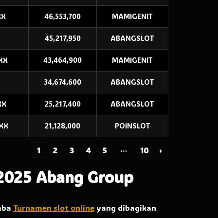
XX
46,553,700
MAMIGENIT
45,217,950
ABANGSLOT
XX
43,464,900
MAMIGENIT
34,674,600
ABANGSLOT
XX
25,217,400
ABANGSLOT
XX
21,128,000
POINSLOT
…
‹
1
2
3
4
5
10
›
 2025 Abang Group
omba
Turnamen slot online
yang dibagikan