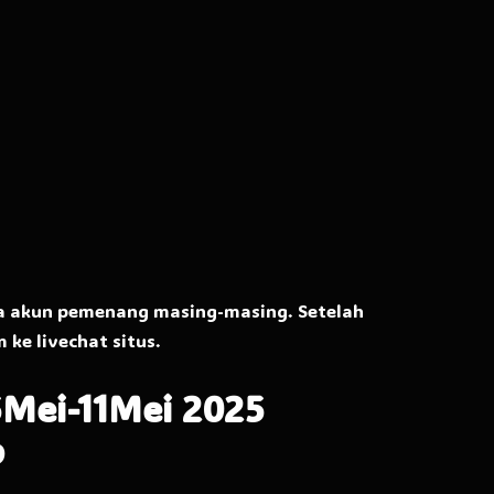
da akun pemenang masing-masing. Setelah
ke livechat situs.
5Mei-11Mei 2025
p