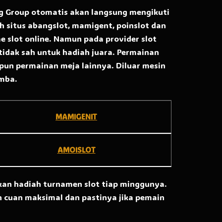
g Group otomatis akan langsung mengikuti
h situs abangslot, mamigent, poinslot dan
 slot online. Namun pada provider slot
tidak sah untuk hadiah juara. Permainan
upun permainan meja lainnya. Diluar mesin
omba.
MAMIGENIT
AMOISLOT
an hadiah turnamen slot tiap minggunya.
cuan maksimal dan pastinya jika pemain