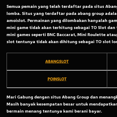
Semua pemain yang telah terdaftar pada situs Aban
lomba. Situs yang terdaftar pada abang group adala
amoislot. Permainan yang dilombakan hanyalah game
mini game tidak akan terhitung sebagai TO Slot dan 
mini games seperti BNC Baccarat, Mini Roulette ata
slot tentunya tidak akan dihitung sebagai TO slot l
ABANGSLOT
POINSLOT
Mari Gabung dengan situs Abang Group dan menangk
Masih banyak kesempatan besar untuk mendapatkan 
bermain menang tentunya kami berani bayar.