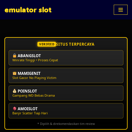
emulator slot
Skip
to
content
SITUS TERPERCAYA
VERIFIED
ABANGSLOT
Winrate Tinggi • Proses Cepat
MAMIGENIT
Slot Gacor No Playing Victim
POINSLOT
Gampang WD Bebas Drama
AMOISLOT
Banjir Scatter Tiap Hari
* Dipilih & direkomendasikan tim review