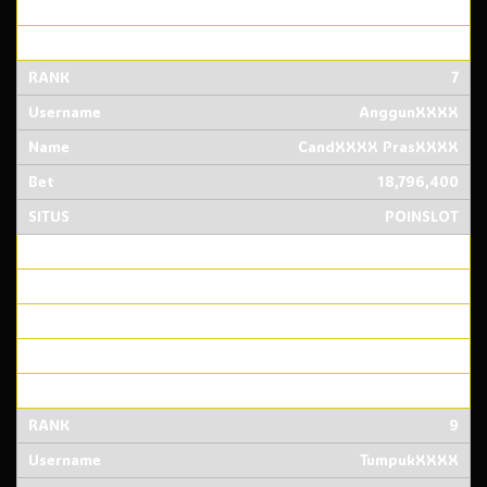
19,131,600
AMOISLOT
7
AnggunXXXX
CandXXXX PrasXXXX
18,796,400
POINSLOT
8
GendhuXXXX
IndrXXXX adhiXXXX
18,564,200
MAMIGENIT
9
TumpukXXXX