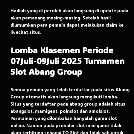
Hadiah yang di peroleh akan langsung di update pada
akun pemenang masing-masing. Setelah hasil
diumumkan para pemain dapat melakukan claim ke
livechat situs.
Lomba Klasemen Periode
07Juli-09Juli 2025 Turnamen
Slot Abang Group
Semua pemain yang telah terdaftar pada situs Abang
Group otomatis akan langsung mengikuti lomba.
Situs yang terdaftar pada abang group adalah situs
abangslot, mamigent, poinslot dan amoislot.
Permainan yang dilombakan hanyalah game slot
online. Namun pada provider slot mini game tidak
akan terhitung sebagai TO Slot dan tidak sah untuk