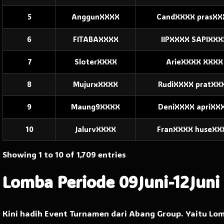
5
AnggunXXXX
CandXXXX prasXX
6
FITABAXXXX
IIPXXXX SAPIXXX
7
SloterXXXX
ArieXXXX XXXX
8
MujurxXXXX
RudiXXXX pratXX
9
Maung9XXXX
DeniXXXX apriXX
10
JalurvXXXX
FranXXXX huseXX
Showing 1 to 10 of 1,709 entries
Lomba Periode 09Juni-12Jun
Kini hadih Event Turnamen dari Abang Group. Yaitu L