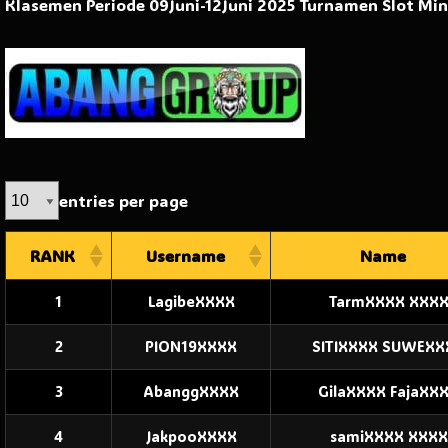
Klasemen Periode 09Juni-12Juni 2025 Turnamen Slot Mi
entries per page
RANK
Username
Name
1
LagibeXXXX
TarmXXXX XXX
2
PION19XXXX
SITIXXXX SUWEXX
3
AbanggXXXX
GilaXXXX FajaXX
4
JakpooXXXX
samiXXXX XXXX