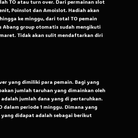
lah TO atau turn over. Dari permainan slot
nit, Poinslot dan Amoislot. Hadiah akan
 hingga ke minggu, dari total TO pemain
s Abang group otomatis sudah mengikuti
maret. Tidak akan sulit mendaftarkan diri
ver yang dimiliki para pemain. Bagi yang
pakan jumlah taruhan yang dimainkan oleh
 adalah jumlah dana yang di pertaruhkan.
TO dalam periode 1 minggu. Dimana yang
yang didapat adalah sebagai berikut