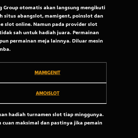
g Group otomatis akan langsung mengikuti
h situs abangslot, mamigent, poinslot dan
 slot online. Namun pada provider slot
tidak sah untuk hadiah juara. Permainan
upun permainan meja lainnya. Diluar mesin
omba.
MAMIGENIT
AMOISLOT
an hadiah turnamen slot tiap minggunya.
cuan maksimal dan pastinya jika pemain