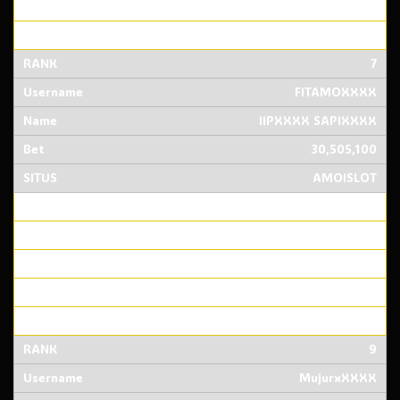
32,287,000
ABANGSLOT
7
FITAMOXXXX
IIPXXXX SAPIXXXX
30,505,100
AMOISLOT
8
JakpooXXXX
samiXXXX XXXX
27,784,000
ABANGSLOT
9
MujurxXXXX