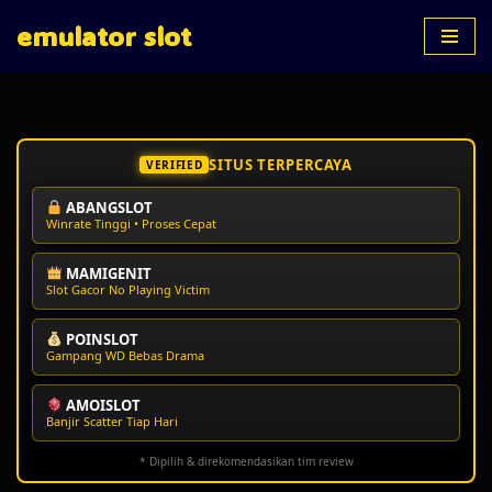
emulator slot
Skip
to
content
SITUS TERPERCAYA
VERIFIED
ABANGSLOT
Winrate Tinggi • Proses Cepat
MAMIGENIT
Slot Gacor No Playing Victim
POINSLOT
Gampang WD Bebas Drama
AMOISLOT
Banjir Scatter Tiap Hari
* Dipilih & direkomendasikan tim review