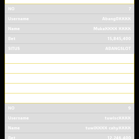
7
Abang0XXXX
MukaXXXX XXXX
15,845,400
ABANGSLOT
8
Risa60XXXX
CISWXXXX XXXX
14,490,600
ABANGSLOT
9
tuwiscXXXX
tuwiXXXX cahyXXXX
12,246,400