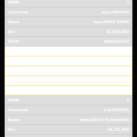
1
xpose8XXXX
kapaXXXX XXXX
47,500,800
ABANGSLOT
2
Mtsjr8XXXX
MatiXXXX XXXX
40,683,500
ABANGSLOT
3
Cair97XXXX
AhmaXXXX RohmXXXX
36,173,400