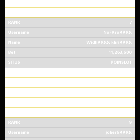
13,735,550
ABANGSLOT
7
NoFXroXXXX
WidhXXXX khriXXXX
11,263,600
POINSLOT
8
gastonXXXX
fajaXXXX alamXXXX
9,335,200
MAMIGENIT
9
joker6XXXX