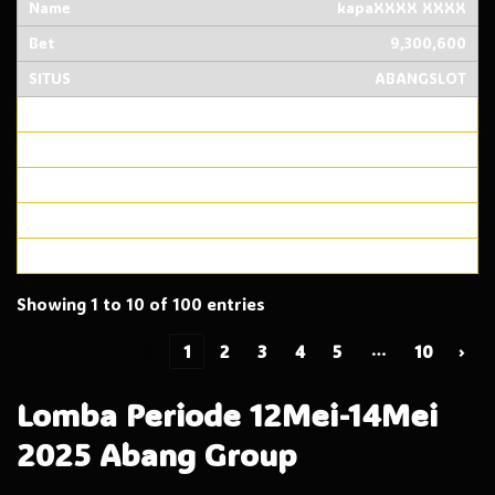
kapaXXXX XXXX
9,300,600
ABANGSLOT
10
DalbanXXXX
TaslXXXX XXXX
8,602,400
AMOISLOT
Showing 1 to 10 of 100 entries
…
‹
1
2
3
4
5
10
›
Lomba Periode 12Mei-14Mei
2025 Abang Group