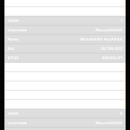
50,292,600
POINSLOT
7
MaxwinXXXX
MuhaXXXX NurXXXX
38,198,000
AMOISLOT
8
portalXXXX
poniXXXX XXXX
32,950,400
MAMIGENIT
9
MaxwinXXXX