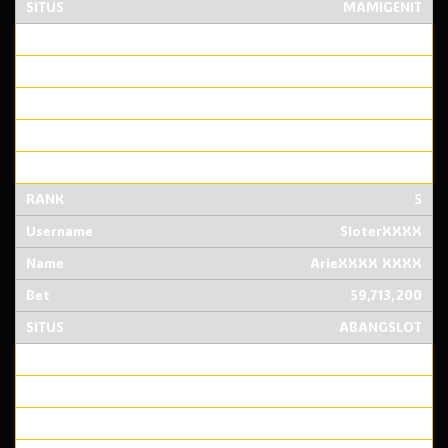
MAMIGENIT
4
BagadoXXXX
FauzXXXX XXXX
70,694,600
ABANGSLOT
5
SloterXXXX
ArieXXXX XXXX
59,713,200
ABANGSLOT
6
moalboXXXX
antoXXXX nugrXXXX