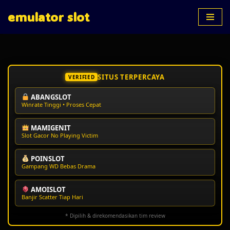
emulator slot
Skip
to
content
SITUS TERPERCAYA
VERIFIED
ABANGSLOT
Winrate Tinggi • Proses Cepat
MAMIGENIT
Slot Gacor No Playing Victim
POINSLOT
Gampang WD Bebas Drama
AMOISLOT
Banjir Scatter Tiap Hari
* Dipilih & direkomendasikan tim review