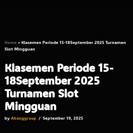
Home
»
Klasemen Periode 15-18September 2025 Turnamen
Slot Mingguan
Klasemen Periode 15-
18September 2025
Turnamen Slot
Mingguan
by
Abanggroup
September 19, 2025