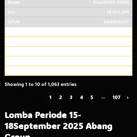
ErawXXXX XXXX
18,655,300
ABANGSLOT
10
REZZA0XXXX
FERIXXXX FADLXXXX
17,328,600
MAMIGENIT
Showing 1 to 10 of 1,063 entries
…
‹
1
2
3
4
5
107
›
Lomba Periode 15-
18September 2025 Abang
Group