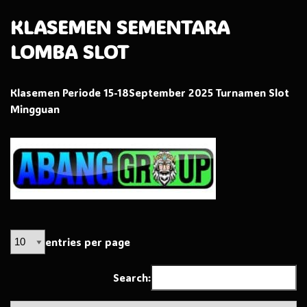
KLASEMEN SEMENTARA
LOMBA SLOT
Klasemen Periode 15-18September 2025 Turnamen Slot
Mingguan
entries per page
Search: