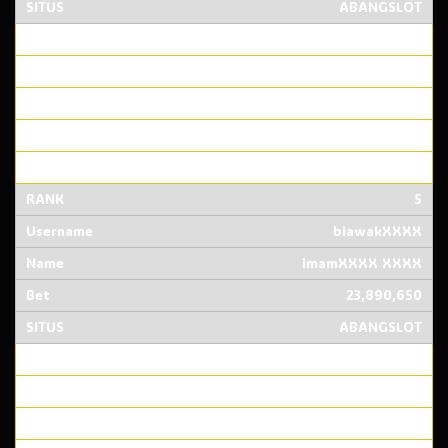
ABANGSLOT
4
Maung9XXXX
DeniXXXX apriXXXX
28,474,100
MAMIGENIT
5
biawakXXXX
imamXXXX XXXX
23,890,650
ABANGSLOT
6
IBRA22XXXX
IVANXXXX BRANXXXX