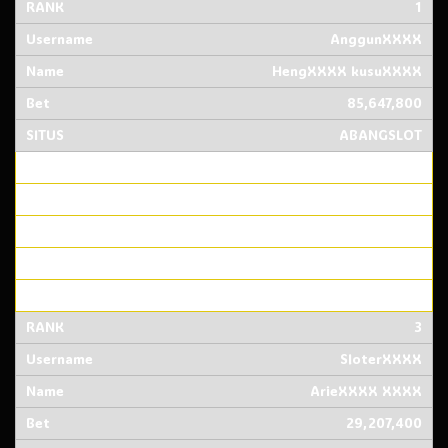
1
AnggunXXXX
HengXXXX kusuXXXX
85,647,800
ABANGSLOT
2
JalurvXXXX
FranXXXX huseXXXX
34,083,108
MAMIGENIT
3
SloterXXXX
ArieXXXX XXXX
29,207,400