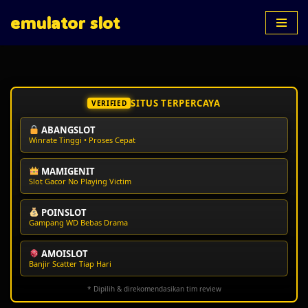
emulator slot
Skip
to
content
SITUS TERPERCAYA
VERIFIED
ABANGSLOT
Winrate Tinggi • Proses Cepat
MAMIGENIT
Slot Gacor No Playing Victim
POINSLOT
Gampang WD Bebas Drama
AMOISLOT
Banjir Scatter Tiap Hari
* Dipilih & direkomendasikan tim review