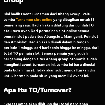
Kini hadih Event Turnamen dari Abang Group. Yaitu
Lomba
Turnamen slot online
yang dibagikan untuk 35
pemenang saja. Hadiah akan dihitung dari jumlah TO
atau turn over. Dari permainan slot online semua
pemain slot pada situs Abangslot, Mamigenit, Poinslot
dan Amoislot. Hadiah akan diundi dalam hitungan
periode 1 minggu dari hari senin hingga ke minggu, dari
total TO pemain slot. Semua pemain yang sudah
bergabung dengan situs Abang group otomatis sudah
mengikuti event turnamen ini. Lomba ini baru dimulai
pada bulan maret. Tidak akan sulit mendaftarkan diri
untuk bermain pada situs yang memiliki event ini.
Apa Itu TO/Turnover?
Syarat Lomba akan dihitung dari total perolehan