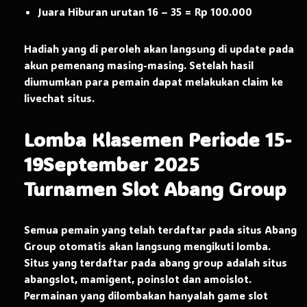
Juara Hiburan urutan 16 – 35 = Rp 100.000
Hadiah yang di peroleh akan langsung di update pada
akun pemenang masing-masing. Setelah hasil
diumumkan para pemain dapat melakukan claim ke
livechat situs.
Lomba Klasemen Periode 15-
19September 2025
Turnamen Slot Abang Group
Semua pemain yang telah terdaftar pada situs Abang
Group otomatis akan langsung mengikuti lomba.
Situs yang terdaftar pada abang group adalah situs
abangslot, mamigent, poinslot dan amoislot.
Permainan yang dilombakan hanyalah game slot