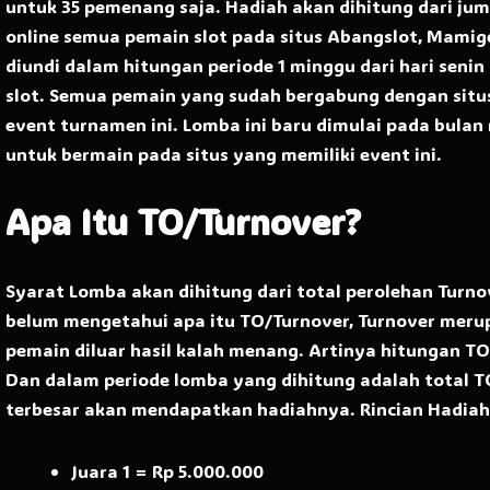
untuk 35 pemenang saja. Hadiah akan dihitung dari jum
online semua pemain slot pada situs Abangslot, Mamige
diundi dalam hitungan periode 1 minggu dari hari senin
slot. Semua pemain yang sudah bergabung dengan situ
event turnamen ini. Lomba ini baru dimulai pada bulan 
untuk bermain pada situs yang memiliki event ini.
Apa Itu TO/Turnover?
Syarat Lomba akan dihitung dari total perolehan Turno
belum mengetahui apa itu TO/Turnover, Turnover meru
pemain diluar hasil kalah menang. Artinya hitungan TO
Dan dalam periode lomba yang dihitung adalah total 
terbesar akan mendapatkan hadiahnya. Rincian Hadiah 
Juara 1 = Rp 5.000.000