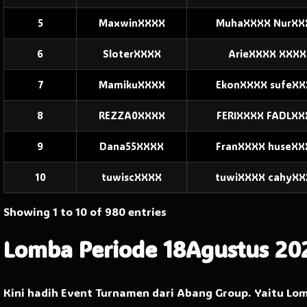
5
MaxwinXXXX
MuhaXXXX NurXX
6
SloterXXXX
ArieXXXX XXXX
7
MamikuXXXX
EkonXXXX sufeXX
8
REZZA0XXXX
FERIXXXX FADLXX
9
Dana55XXXX
FranXXXX huseXX
10
tuwiscXXXX
tuwiXXXX cahyX
Showing 1 to 10 of 980 entries
Lomba Periode 18Agustus 20
Kini hadih Event Turnamen dari Abang Group. Yaitu L