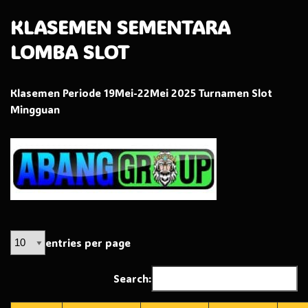
KLASEMEN SEMENTARA
LOMBA SLOT
Klasemen Periode 19Mei-22Mei 2025 Turnamen Slot
Mingguan
entries per page
Search: