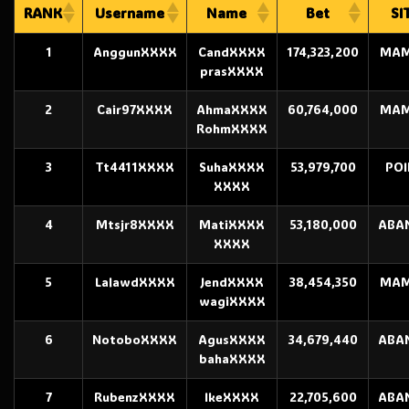
RANK
Username
Name
Bet
SI
1
AnggunXXXX
CandXXXX
174,323,200
MAM
prasXXXX
2
Cair97XXXX
AhmaXXXX
60,764,000
MAM
RohmXXXX
3
Tt4411XXXX
SuhaXXXX
53,979,700
POI
XXXX
4
Mtsjr8XXXX
MatiXXXX
53,180,000
ABA
XXXX
5
LalawdXXXX
JendXXXX
38,454,350
MAM
wagiXXXX
6
NotoboXXXX
AgusXXXX
34,679,440
ABA
bahaXXXX
7
RubenzXXXX
IkeXXXX
22,705,600
ABA