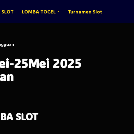
 SLOT
LOMBA TOGEL
Turnamen Slot
ingguan
ei-25Mei 2025
uan
BA SLOT