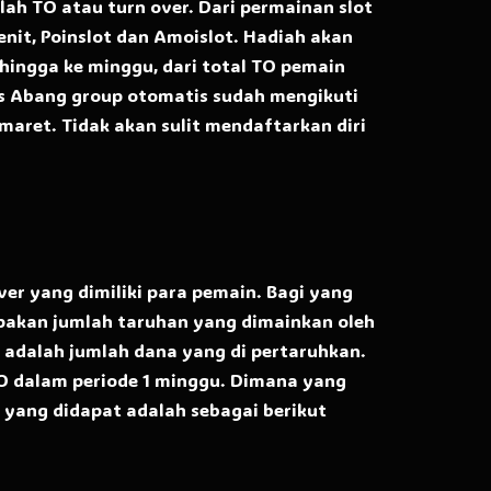
lah TO atau turn over. Dari permainan slot
nit, Poinslot dan Amoislot. Hadiah akan
 hingga ke minggu, dari total TO pemain
s Abang group otomatis sudah mengikuti
maret. Tidak akan sulit mendaftarkan diri
ver yang dimiliki para pemain. Bagi yang
pakan jumlah taruhan yang dimainkan oleh
 adalah jumlah dana yang di pertaruhkan.
TO dalam periode 1 minggu. Dimana yang
yang didapat adalah sebagai berikut