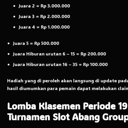
Juara 2 = Rp 3.000.000
Juara 3 = Rp 2.000.000
Juara 4 = Rp 1.000.000
Juara 5 = Rp 500.000
Juara Hiburan urutan 6 – 15 = Rp 200.000
Juara Hiburan urutan 16 – 35 = Rp 100.000
Hadiah yang di peroleh akan langsung di update pa
hasil diumumkan para pemain dapat melakukan claim 
Lomba Klasemen Periode 1
Turnamen Slot Abang Grou