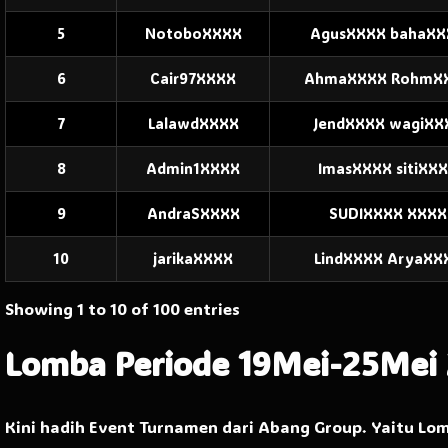
5
NotoboXXXX
AgusXXXX bahaXX
6
Cair97XXXX
AhmaXXXX RohmX
7
LalawdXXXX
JendXXXX wagiXX
8
Admin1XXXX
ImasXXXX sitiXX
9
AndraSXXXX
SUDIXXXX XXXX
10
jarikaXXXX
LindXXXX AryaXX
Showing 1 to 10 of 100 entries
Lomba Periode 19Mei-25Mei
Kini hadih Event Turnamen dari Abang Group. Yaitu L