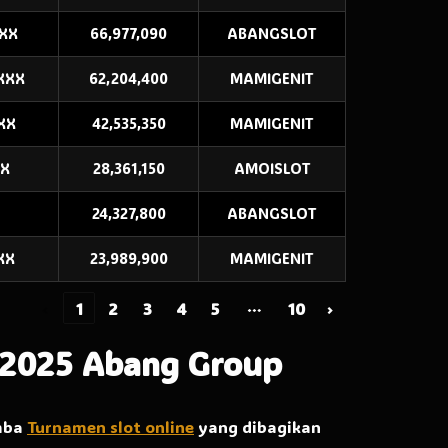
XX
66,977,090
ABANGSLOT
XXX
62,204,400
MAMIGENIT
XX
42,535,350
MAMIGENIT
XX
28,361,150
AMOISLOT
24,327,800
ABANGSLOT
XX
23,989,900
MAMIGENIT
…
‹
1
2
3
4
5
10
›
 2025 Abang Group
omba
Turnamen slot online
yang dibagikan