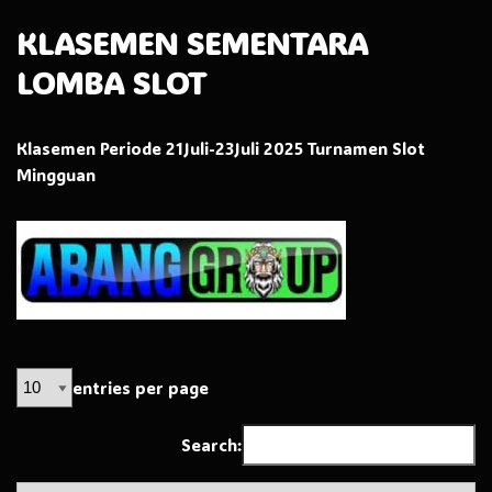
KLASEMEN SEMENTARA
LOMBA SLOT
Klasemen Periode 21Juli-23Juli 2025 Turnamen Slot
Mingguan
entries per page
Search: