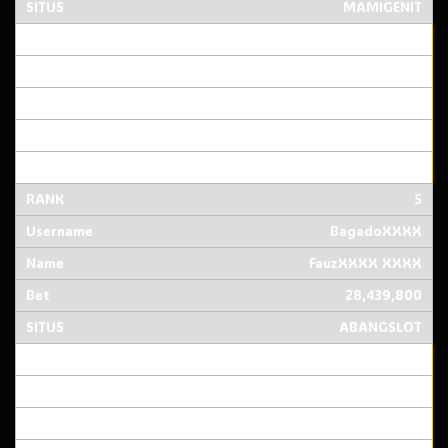
MAMIGENIT
4
CapjitXXXX
AepXXXX XXXX
29,370,230
AMOISLOT
5
BagadoXXXX
FauzXXXX XXXX
28,439,800
ABANGSLOT
6
KkbratXXXX
IXXXX wayaXXXX