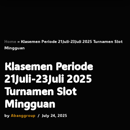
Home
»
Klasemen Periode 21Juli-23Juli 2025 Turnamen Slot
Mingguan
Klasemen Periode
21Juli-23Juli 2025
Turnamen Slot
Mingguan
by
Abanggroup
July 24, 2025