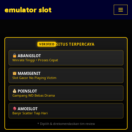
emulator slot
Skip
to
content
SITUS TERPERCAYA
VERIFIED
ABANGSLOT
Winrate Tinggi • Proses Cepat
MAMIGENIT
Slot Gacor No Playing Victim
POINSLOT
Gampang WD Bebas Drama
AMOISLOT
Banjir Scatter Tiap Hari
* Dipilih & direkomendasikan tim review