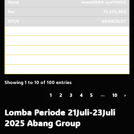
imamXXXX syafXXXX
19,656,800
ABANGSLOT
10
komandXXXX
imamXXXX syafXXXX
17,125,000
MAMIGENIT
Showing 1 to 10 of 100 entries
…
‹
1
2
3
4
5
10
›
Lomba Periode 21Juli-23Juli
2025 Abang Group