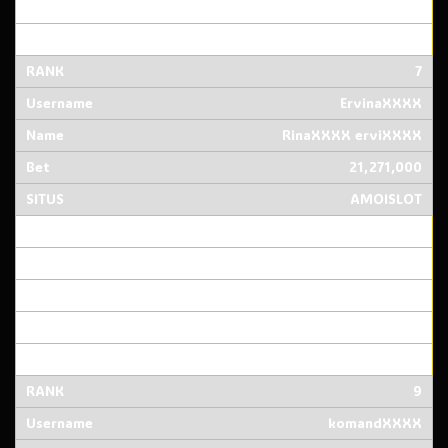
22,810,200
MAMIGENIT
7
ErvinaXXXX
RinaXXXX erviXXXX
21,271,000
AMOISLOT
8
MaxwinXXXX
MuhaXXXX NurXXXX
20,085,600
POINSLOT
9
komandXXXX