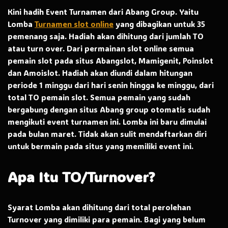
Kini hadih Event Turnamen dari Abang Group. Yaitu
Lomba
Turnamen slot online
yang dibagikan untuk 35
pemenang saja. Hadiah akan dihitung dari jumlah TO
atau turn over. Dari permainan slot online semua
pemain slot pada situs Abangslot, Mamigenit, Poinslot
dan Amoislot. Hadiah akan diundi dalam hitungan
periode 1 minggu dari hari senin hingga ke minggu, dari
total TO pemain slot. Semua pemain yang sudah
bergabung dengan situs Abang group otomatis sudah
mengikuti event turnamen ini. Lomba ini baru dimulai
pada bulan maret. Tidak akan sulit mendaftarkan diri
untuk bermain pada situs yang memiliki event ini.
Apa Itu TO/Turnover?
Syarat Lomba akan dihitung dari total perolehan
Turnover yang dimiliki para pemain. Bagi yang belum