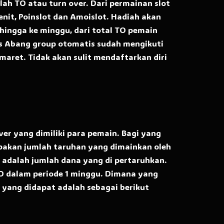
lah TO atau turn over. Dari permainan slot
nit, Poinslot dan Amoislot. Hadiah akan
 hingga ke minggu, dari total TO pemain
s Abang group otomatis sudah mengikuti
maret. Tidak akan sulit mendaftarkan diri
ver yang dimiliki para pemain. Bagi yang
pakan jumlah taruhan yang dimainkan oleh
 adalah jumlah dana yang di pertaruhkan.
TO dalam periode 1 minggu. Dimana yang
yang didapat adalah sebagai berikut