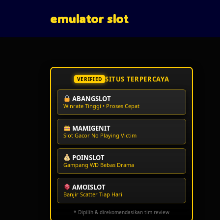
emulator slot
Skip
to
content
SITUS TERPERCAYA
VERIFIED
ABANGSLOT
Winrate Tinggi • Proses Cepat
MAMIGENIT
Slot Gacor No Playing Victim
POINSLOT
Gampang WD Bebas Drama
AMOISLOT
Banjir Scatter Tiap Hari
* Dipilih & direkomendasikan tim review