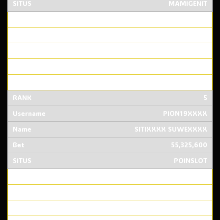
MAMIGENIT
4
GenitkXXXX
TarmXXXX XXXX
61,878,520
MAMIGENIT
5
PION19XXXX
SITIXXXX SUWEXXXX
55,325,600
POINSLOT
6
SloterXXXX
ArieXXXX XXXX