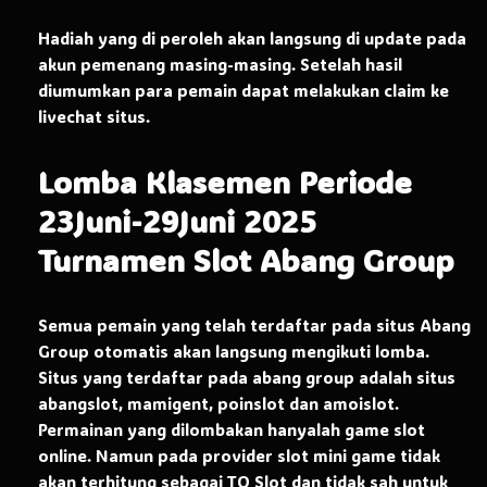
Hadiah yang di peroleh akan langsung di update pada
akun pemenang masing-masing. Setelah hasil
diumumkan para pemain dapat melakukan claim ke
livechat situs.
Lomba Klasemen Periode
23Juni-29Juni 2025
Turnamen Slot Abang Group
Semua pemain yang telah terdaftar pada situs Abang
Group otomatis akan langsung mengikuti lomba.
Situs yang terdaftar pada abang group adalah situs
abangslot, mamigent, poinslot dan amoislot.
Permainan yang dilombakan hanyalah game slot
online. Namun pada provider slot mini game tidak
akan terhitung sebagai TO Slot dan tidak sah untuk