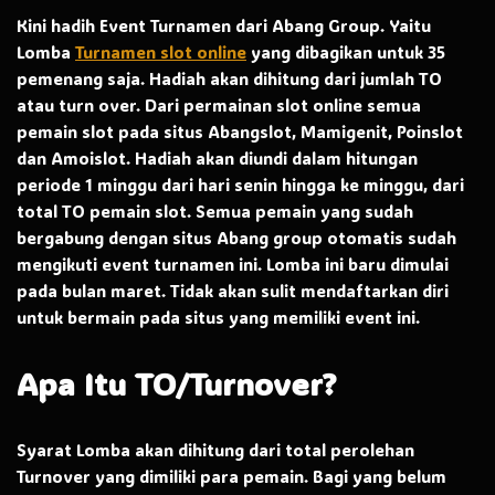
Kini hadih Event Turnamen dari Abang Group. Yaitu
Lomba
Turnamen slot online
yang dibagikan untuk 35
pemenang saja. Hadiah akan dihitung dari jumlah TO
atau turn over. Dari permainan slot online semua
pemain slot pada situs Abangslot, Mamigenit, Poinslot
dan Amoislot. Hadiah akan diundi dalam hitungan
periode 1 minggu dari hari senin hingga ke minggu, dari
total TO pemain slot. Semua pemain yang sudah
bergabung dengan situs Abang group otomatis sudah
mengikuti event turnamen ini. Lomba ini baru dimulai
pada bulan maret. Tidak akan sulit mendaftarkan diri
untuk bermain pada situs yang memiliki event ini.
Apa Itu TO/Turnover?
Syarat Lomba akan dihitung dari total perolehan
Turnover yang dimiliki para pemain. Bagi yang belum