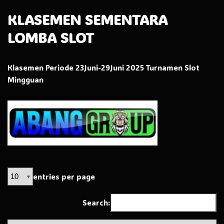
KLASEMEN SEMENTARA
LOMBA SLOT
Klasemen Periode 23Juni-29Juni 2025 Turnamen Slot
Mingguan
entries per page
Search: