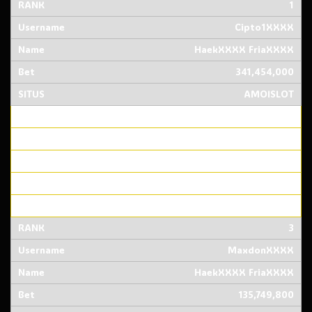
1
Cipto1XXXX
HaekXXXX FriaXXXX
341,454,000
AMOISLOT
2
AnggunXXXX
HengXXXX kusuXXXX
170,128,000
ABANGSLOT
3
MaxdonXXXX
HaekXXXX FriaXXXX
135,749,800