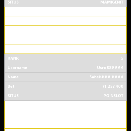
MAMIGENIT
4
Tt4411XXXX
SuhaXXXX XXXX
87,325,000
POINSLOT
5
Usro88XXXX
SuheXXXX XXXX
71,257,400
POINSLOT
6
Mtsjr8XXXX
MatiXXXX XXXX