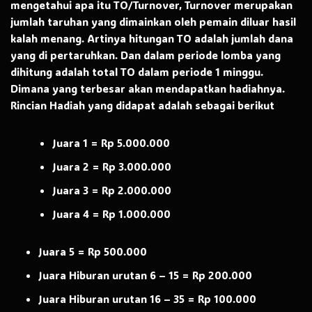
mengetahui apa itu TO/Turnover, Turnover merupakan
jumlah taruhan yang dimainkan oleh pemain diluar hasil
kalah menang. Artinya hitungan TO adalah jumlah dana
yang di pertaruhkan. Dan dalam periode lomba yang
dihitung adalah total TO dalam periode 1 minggu.
Dimana yang terbesar akan mendapatkan hadiahnya.
Rincian Hadiah yang didapat adalah sebagai berikut
Juara 1 = Rp 5.000.000
Juara 2 = Rp 3.000.000
Juara 3 = Rp 2.000.000
Juara 4 = Rp 1.000.000
Juara 5 = Rp 500.000
Juara Hiburan urutan 6 – 15 = Rp 200.000
Juara Hiburan urutan 16 – 35 = Rp 100.000