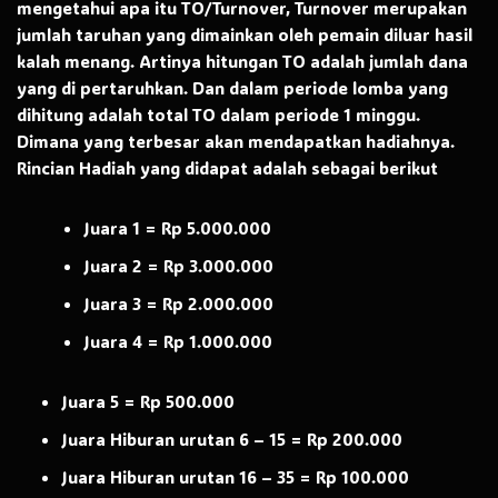
mengetahui apa itu TO/Turnover, Turnover merupakan
jumlah taruhan yang dimainkan oleh pemain diluar hasil
kalah menang. Artinya hitungan TO adalah jumlah dana
yang di pertaruhkan. Dan dalam periode lomba yang
dihitung adalah total TO dalam periode 1 minggu.
Dimana yang terbesar akan mendapatkan hadiahnya.
Rincian Hadiah yang didapat adalah sebagai berikut
Juara 1 = Rp 5.000.000
Juara 2 = Rp 3.000.000
Juara 3 = Rp 2.000.000
Juara 4 = Rp 1.000.000
Juara 5 = Rp 500.000
Juara Hiburan urutan 6 – 15 = Rp 200.000
Juara Hiburan urutan 16 – 35 = Rp 100.000