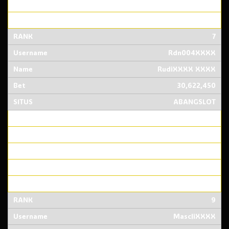
53,294,050
ABANGSLOT
7
Rdn004XXXX
RudiXXXX XXXX
30,622,450
ABANGSLOT
8
LalawdXXXX
JendXXXX wagiXXXX
26,035,650
MAMIGENIT
9
MascliXXXX