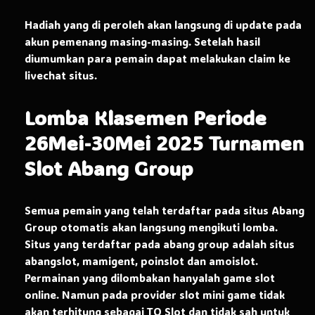
Hadiah yang di peroleh akan langsung di update pada
akun pemenang masing-masing. Setelah hasil
diumumkan para pemain dapat melakukan claim ke
livechat situs.
Lomba Klasemen Periode
26Mei-30Mei 2025 Turnamen
Slot Abang Group
Semua pemain yang telah terdaftar pada situs Abang
Group otomatis akan langsung mengikuti lomba.
Situs yang terdaftar pada abang group adalah situs
abangslot, mamigent, poinslot dan amoislot.
Permainan yang dilombakan hanyalah game slot
online. Namun pada provider slot mini game tidak
akan terhitung sebagai TO Slot dan tidak sah untuk