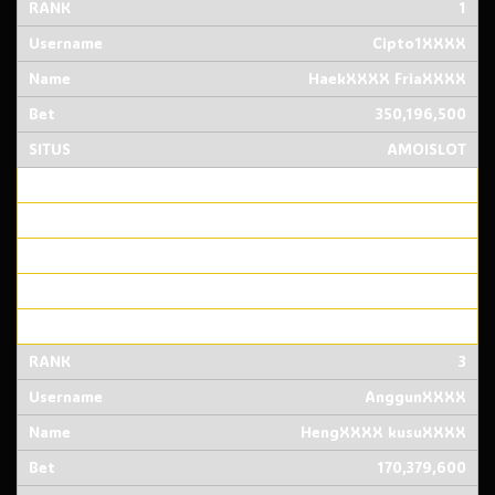
1
Cipto1XXXX
HaekXXXX FriaXXXX
350,196,500
AMOISLOT
2
MaxdonXXXX
HaekXXXX FriaXXXX
171,184,800
MAMIGENIT
3
AnggunXXXX
HengXXXX kusuXXXX
170,379,600