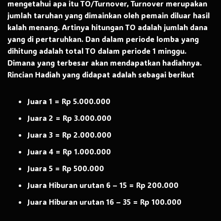
mengetahui apa itu TO/Turnover, Turnover merupakan
jumlah taruhan yang dimainkan oleh pemain diluar hasil
kalah menang. Artinya hitungan TO adalah jumlah dana
yang di pertaruhkan. Dan dalam periode lomba yang
dihitung adalah total TO dalam periode 1 minggu.
Dimana yang terbesar akan mendapatkan hadiahnya.
Rincian Hadiah yang didapat adalah sebagai berikut
Juara 1 = Rp 5.000.000
Juara 2 = Rp 3.000.000
Juara 3 = Rp 2.000.000
Juara 4 = Rp 1.000.000
Juara 5 = Rp 500.000
Juara Hiburan urutan 6 – 15 = Rp 200.000
Juara Hiburan urutan 16 – 35 = Rp 100.000