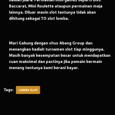
Baccarat, Mini Roulette ataupun permainan meja
lainnya. Diluar mesin slot tentunya tidak akan
dihitung sebagai TO slot lomba.
Mari Gabung dengan situs Abang Group dan
menangkan hadiah turnamen slot tiap minggunya.
Masih banyak kesempatan besar untuk mendapatkan
cuan maksimal dan pastinya jika pemain bermain
menang tentunya kami berani bayar.
Tags:
LOMBA SLOT