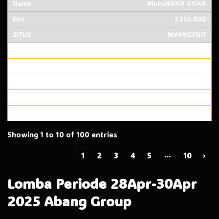
MukaXXXX XXXX
7,555,800
MAMIGENIT
10
PandurXXXX
PandXXXX XXXX
7,210,200
MAMIGENIT
Showing 1 to 10 of 100 entries
…
‹
1
2
3
4
5
10
›
Lomba Periode 28Apr-30Apr
2025 Abang Group