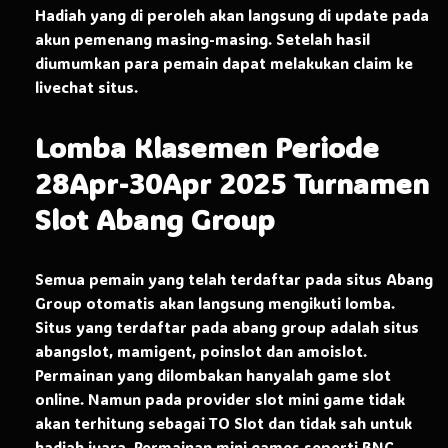
Hadiah yang di peroleh akan langsung di update pada
akun pemenang masing-masing. Setelah hasil
diumumkan para pemain dapat melakukan claim ke
livechat situs.
Lomba Klasemen Periode
28Apr-30Apr 2025 Turnamen
Slot Abang Group
Semua pemain yang telah terdaftar pada situs Abang
Group otomatis akan langsung mengikuti lomba.
Situs yang terdaftar pada abang group adalah situs
abangslot, mamigent, poinslot dan amoislot.
Permainan yang dilombakan hanyalah game slot
online. Namun pada provider slot mini game tidak
akan terhitung sebagai TO Slot dan tidak sah untuk
hadiah juara. Permainan mini games seperti BNC