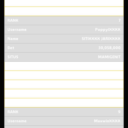
35,528,000
POINSLOT
7
PoppyiXXXX
SITIXXXX JARIXXXX
30,058,000
MAMIGENIT
8
BallacXXXX
MuhaXXXX ArsyXXXX
29,569,600
ABANGSLOT
9
MaxwinXXXX