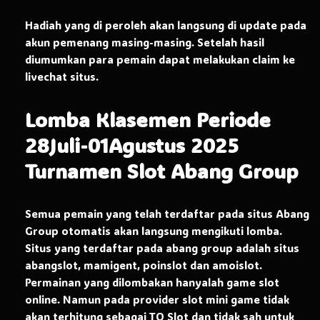
Hadiah yang di peroleh akan langsung di update pada
akun pemenang masing-masing. Setelah hasil
diumumkan para pemain dapat melakukan claim ke
livechat situs.
Lomba Klasemen Periode
28Juli-01Agustus 2025
Turnamen Slot Abang Group
Semua pemain yang telah terdaftar pada situs Abang
Group otomatis akan langsung mengikuti lomba.
Situs yang terdaftar pada abang group adalah situs
abangslot, mamigent, poinslot dan amoislot.
Permainan yang dilombakan hanyalah game slot
online. Namun pada provider slot mini game tidak
akan terhitung sebagai TO Slot dan tidak sah untuk