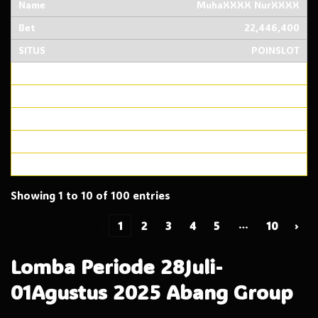
MuhaXXXX NurXXXX
22,446,400
POINSLOT
10
xpose8XXXX
kapaXXXX XXXX
22,355,600
ABANGSLOT
Showing 1 to 10 of 100 entries
…
‹
1
2
3
4
5
10
›
Lomba Periode 28Juli-
01Agustus 2025 Abang Group