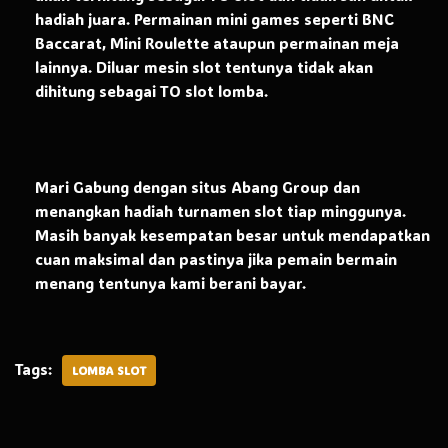
hadiah juara. Permainan mini games seperti BNC
Baccarat, Mini Roulette ataupun permainan meja
lainnya. Diluar mesin slot tentunya tidak akan
dihitung sebagai TO slot lomba.
Mari Gabung dengan situs Abang Group dan
menangkan hadiah turnamen slot tiap minggunya.
Masih banyak kesempatan besar untuk mendapatkan
cuan maksimal dan pastinya jika pemain bermain
menang tentunya kami berani bayar.
Tags:
LOMBA SLOT