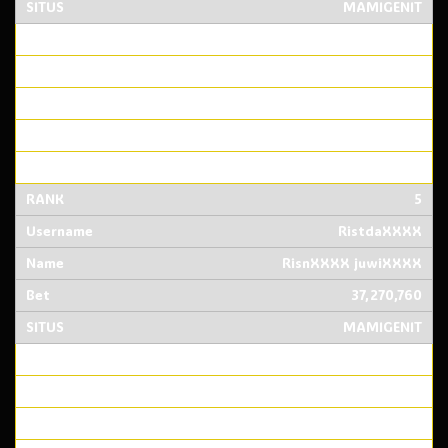
MAMIGENIT
4
PaijohXXXX
HardXXXX XXXX
48,339,800
MAMIGENIT
5
RistdaXXXX
RisnXXXX juwiXXXX
37,270,760
MAMIGENIT
6
moalboXXXX
antoXXXX nugrXXXX