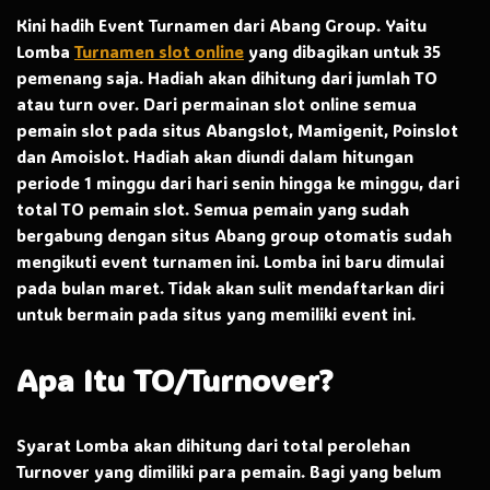
Kini hadih Event Turnamen dari Abang Group. Yaitu
Lomba
Turnamen slot online
yang dibagikan untuk 35
pemenang saja. Hadiah akan dihitung dari jumlah TO
atau turn over. Dari permainan slot online semua
pemain slot pada situs Abangslot, Mamigenit, Poinslot
dan Amoislot. Hadiah akan diundi dalam hitungan
periode 1 minggu dari hari senin hingga ke minggu, dari
total TO pemain slot. Semua pemain yang sudah
bergabung dengan situs Abang group otomatis sudah
mengikuti event turnamen ini. Lomba ini baru dimulai
pada bulan maret. Tidak akan sulit mendaftarkan diri
untuk bermain pada situs yang memiliki event ini.
Apa Itu TO/Turnover?
Syarat Lomba akan dihitung dari total perolehan
Turnover yang dimiliki para pemain. Bagi yang belum