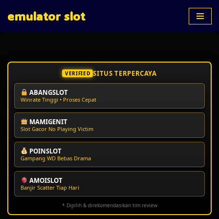
emulator slot
Skip
to
content
SITUS TERPERCAYA
VERIFIED
ABANGSLOT
Winrate Tinggi • Proses Cepat
MAMIGENIT
Slot Gacor No Playing Victim
POINSLOT
Gampang WD Bebas Drama
AMOISLOT
Banjir Scatter Tiap Hari
* Dipilih & direkomendasikan tim review