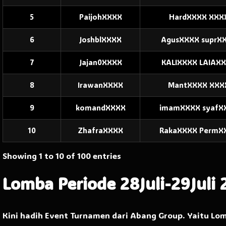
5
PaijohXXXX
HardXXXX XXX
6
JoshblXXXX
AgusXXXX suprX
7
Jajan0XXXX
KALIXXXX LAIAX
8
IrawanXXXX
MantXXXX XXX
9
komandXXXX
imamXXXX syafX
10
ZhafraXXXX
RakaXXXX PermX
Showing 1 to 10 of 100 entries
Lomba Periode 28Juli-29Juli
Kini hadih Event Turnamen dari Abang Group. Yaitu L