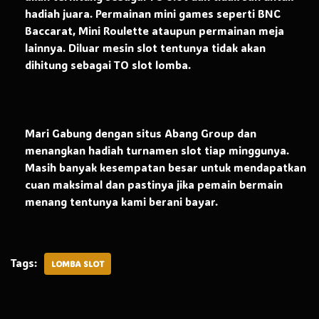
hadiah juara. Permainan mini games seperti BNC
Baccarat, Mini Roulette ataupun permainan meja
lainnya. Diluar mesin slot tentunya tidak akan
dihitung sebagai TO slot lomba.
Mari Gabung dengan situs Abang Group dan
menangkan hadiah turnamen slot tiap minggunya.
Masih banyak kesempatan besar untuk mendapatkan
cuan maksimal dan pastinya jika pemain bermain
menang tentunya kami berani bayar.
Tags:
LOMBA SLOT