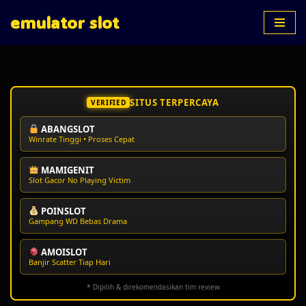
emulator slot
Skip
to
content
SITUS TERPERCAYA
VERIFIED
ABANGSLOT
Winrate Tinggi • Proses Cepat
MAMIGENIT
Slot Gacor No Playing Victim
POINSLOT
Gampang WD Bebas Drama
AMOISLOT
Banjir Scatter Tiap Hari
* Dipilih & direkomendasikan tim review