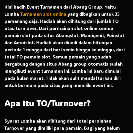
Kini hadih Event Turnamen dari Abang Group. Yaitu
Lomba
Turnamen slot online
yang dibagikan untuk 35
pemenang saja. Hadiah akan dihitung dari jumlah TO
atau turn over. Dari permainan slot online semua
pemain slot pada situs Abangslot, Mamigenit, Poinslot
dan Amoislot. Hadiah akan diundi dalam hitungan
periode 1 minggu dari hari senin hingga ke minggu, dari
total TO pemain slot. Semua pemain yang sudah
bergabung dengan situs Abang group otomatis sudah
mengikuti event turnamen ini. Lomba ini baru dimulai
pada bulan maret. Tidak akan sulit mendaftarkan diri
untuk bermain pada situs yang memiliki event ini.
Apa Itu TO/Turnover?
Syarat Lomba akan dihitung dari total perolehan
Turnover yang dimiliki para pemain. Bagi yang belum