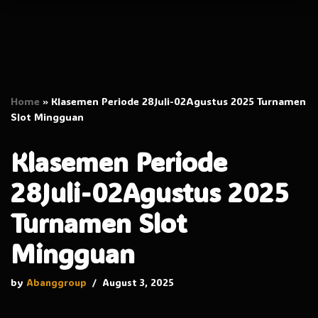
Home
»
Klasemen Periode 28Juli-02Agustus 2025 Turnamen
Slot Mingguan
Klasemen Periode
28Juli-02Agustus 2025
Turnamen Slot
Mingguan
by
Abanggroup
August 3, 2025