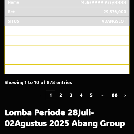
MuhaXXXX ArsyXXXX
29,576,000
ABANGSLOT
10
BujillXXXX
TurhXXXX XXXX
23,210,000
MAMIGENIT
Showing 1 to 10 of 878 entries
…
‹
1
2
3
4
5
88
›
Lomba Periode 28Juli-
02Agustus 2025 Abang Group