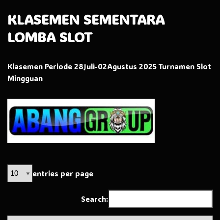
KLASEMEN SEMENTARA
LOMBA SLOT
Klasemen Periode 28Juli-02Agustus 2025 Turnamen Slot
Mingguan
entries per page
Search: