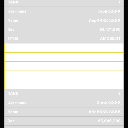
1
CapjitXXXX
AepXXXX XXXX
92,471,090
AMOISLOT
2
RincewXXXX
AnseXXXX deaXXXX
86,790,000
AMOISLOT
3
SloterXXXX
ArieXXXX XXXX
65,646,200