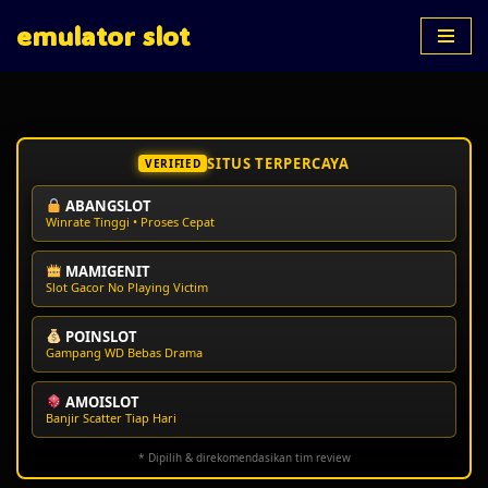
emulator slot
Skip
to
content
SITUS TERPERCAYA
VERIFIED
ABANGSLOT
Winrate Tinggi • Proses Cepat
MAMIGENIT
Slot Gacor No Playing Victim
POINSLOT
Gampang WD Bebas Drama
AMOISLOT
Banjir Scatter Tiap Hari
* Dipilih & direkomendasikan tim review