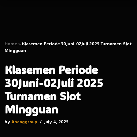
Home
»
Klasemen Periode 30Juni-02Juli 2025 Turnamen Slot
Mingguan
Klasemen Periode
30Juni-02Juli 2025
Turnamen Slot
Mingguan
by
Abanggroup
July 4, 2025