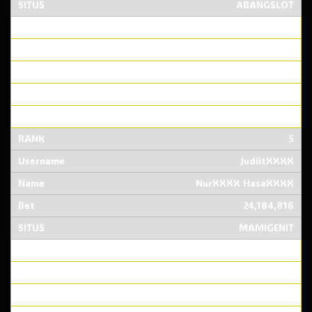
ABANGSLOT
4
IBRA22XXXX
IVANXXXX BRANXXXX
32,015,000
ABANGSLOT
5
JudiitXXXX
NurXXXX HasaXXXX
24,184,816
MAMIGENIT
6
PION19XXXX
SITIXXXX SUWEXXXX