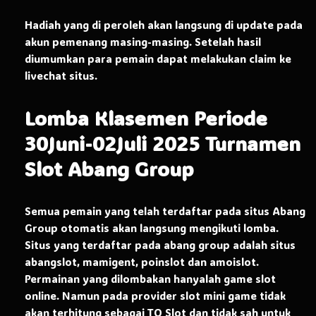
Hadiah yang di peroleh akan langsung di update pada
akun pemenang masing-masing. Setelah hasil
diumumkan para pemain dapat melakukan claim ke
livechat situs.
Lomba Klasemen Periode
30Juni-02Juli 2025 Turnamen
Slot Abang Group
Semua pemain yang telah terdaftar pada situs Abang
Group otomatis akan langsung mengikuti lomba.
Situs yang terdaftar pada abang group adalah situs
abangslot, mamigent, poinslot dan amoislot.
Permainan yang dilombakan hanyalah game slot
online. Namun pada provider slot mini game tidak
akan terhitung sebagai TO Slot dan tidak sah untuk