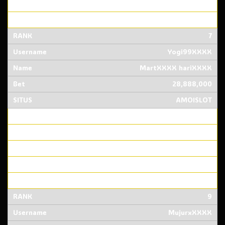
33,816,800
ABANGSLOT
7
Yogi99XXXX
MartXXXX hariXXXX
28,888,000
AMOISLOT
8
Mtsjr8XXXX
MatiXXXX XXXX
27,903,400
ABANGSLOT
9
MujurxXXXX