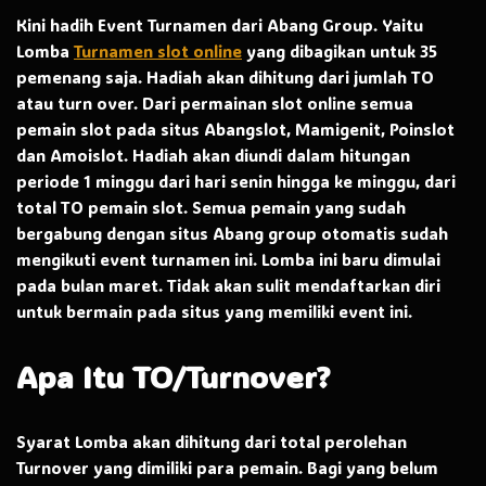
Kini hadih Event Turnamen dari Abang Group. Yaitu
Lomba
Turnamen slot online
yang dibagikan untuk 35
pemenang saja. Hadiah akan dihitung dari jumlah TO
atau turn over. Dari permainan slot online semua
pemain slot pada situs Abangslot, Mamigenit, Poinslot
dan Amoislot. Hadiah akan diundi dalam hitungan
periode 1 minggu dari hari senin hingga ke minggu, dari
total TO pemain slot. Semua pemain yang sudah
bergabung dengan situs Abang group otomatis sudah
mengikuti event turnamen ini. Lomba ini baru dimulai
pada bulan maret. Tidak akan sulit mendaftarkan diri
untuk bermain pada situs yang memiliki event ini.
Apa Itu TO/Turnover?
Syarat Lomba akan dihitung dari total perolehan
Turnover yang dimiliki para pemain. Bagi yang belum