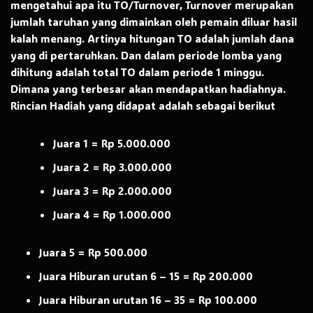
mengetahui apa itu TO/Turnover, Turnover merupakan
jumlah taruhan yang dimainkan oleh pemain diluar hasil
kalah menang. Artinya hitungan TO adalah jumlah dana
yang di pertaruhkan. Dan dalam periode lomba yang
dihitung adalah total TO dalam periode 1 minggu.
Dimana yang terbesar akan mendapatkan hadiahnya.
Rincian Hadiah yang didapat adalah sebagai berikut
Juara 1 = Rp 5.000.000
Juara 2 = Rp 3.000.000
Juara 3 = Rp 2.000.000
Juara 4 = Rp 1.000.000
Juara 5 = Rp 500.000
Juara Hiburan urutan 6 – 15 = Rp 200.000
Juara Hiburan urutan 16 – 35 = Rp 100.000