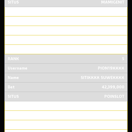
MAMIGENIT
4
moalboXXXX
antoXXXX nugrXXXX
49,665,300
POINSLOT
5
PION19XXXX
SITIXXXX SUWEXXXX
42,399,000
POINSLOT
6
muscatXXXX
AZMIXXXX NAIMXXXX