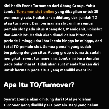
Kini hadih Event Turnamen dari Abang Group. Yaitu
Lomba
Turnamen slot online
yang dibagikan untuk 35
pemenang saja. Hadiah akan dihitung dari jumlah TO
atau turn over. Dari permainan slot online semua
pemain slot pada situs Abangslot, Mamigenit, Poinslot
dan Amoislot. Hadiah akan diundi dalam hitungan
periode 1 minggu dari hari senin hingga ke minggu, dari
total TO pemain slot. Semua pemain yang sudah
bergabung dengan situs Abang group otomatis sudah
mengikuti event turnamen ini. Lomba ini baru dimulai
pada bulan maret. Tidak akan sulit mendaftarkan diri
untuk bermain pada situs yang memiliki event ini.
Apa Itu TO/Turnover?
Syarat Lomba akan dihitung dari total perolehan
Turnover yang dimiliki para pemain. Bagi yang belum