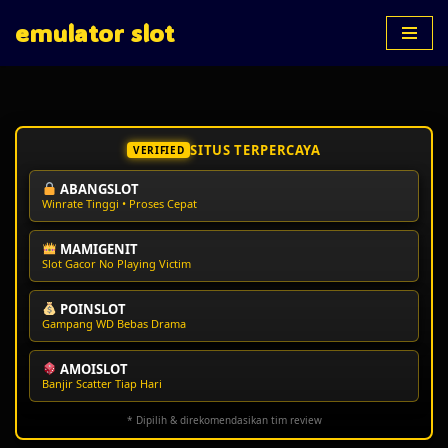
emulator slot
Skip
to
content
SITUS TERPERCAYA
VERIFIED
ABANGSLOT
Winrate Tinggi • Proses Cepat
MAMIGENIT
Slot Gacor No Playing Victim
POINSLOT
Gampang WD Bebas Drama
AMOISLOT
Banjir Scatter Tiap Hari
* Dipilih & direkomendasikan tim review