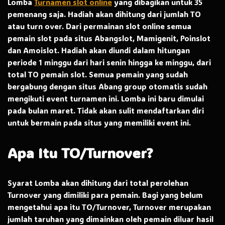
Lomba
Turnamen slot online
yang dibagikan untuk 35
pemenang saja. Hadiah akan dihitung dari jumlah TO
atau turn over. Dari permainan slot online semua
pemain slot pada situs Abangslot, Mamigenit, Poinslot
dan Amoislot. Hadiah akan diundi dalam hitungan
periode 1 minggu dari hari senin hingga ke minggu, dari
total TO pemain slot. Semua pemain yang sudah
bergabung dengan situs Abang group otomatis sudah
mengikuti event turnamen ini. Lomba ini baru dimulai
pada bulan maret. Tidak akan sulit mendaftarkan diri
untuk bermain pada situs yang memiliki event ini.
Apa Itu TO/Turnover?
Syarat Lomba akan dihitung dari total perolehan
Turnover yang dimiliki para pemain. Bagi yang belum
mengetahui apa itu TO/Turnover, Turnover merupakan
jumlah taruhan yang dimainkan oleh pemain diluar hasil