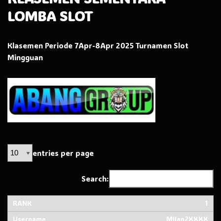
LOMBA SLOT
Klasemen Periode 7Apr-8Apr 2025 Turnamen Slot
Mingguan
entries per page
Search:
1
Milan2XXXX