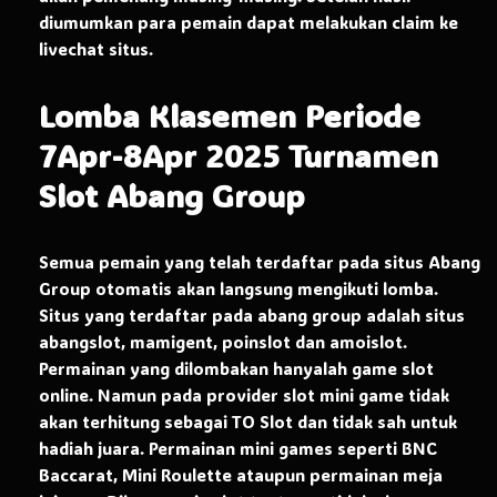
diumumkan para pemain dapat melakukan claim ke
livechat situs.
Lomba Klasemen Periode
7Apr-8Apr 2025 Turnamen
Slot Abang Group
Semua pemain yang telah terdaftar pada situs Abang
Group otomatis akan langsung mengikuti lomba.
Situs yang terdaftar pada abang group adalah situs
abangslot, mamigent, poinslot dan amoislot.
Permainan yang dilombakan hanyalah game slot
online. Namun pada provider slot mini game tidak
akan terhitung sebagai TO Slot dan tidak sah untuk
hadiah juara. Permainan mini games seperti BNC
Baccarat, Mini Roulette ataupun permainan meja