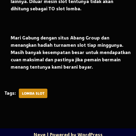
lainnya. Diluar mesin slot tentunya tidak akan
dihitung sebagai TO slot lomba.
Mari Gabung dengan situs Abang Group dan
menangkan hadiah turnamen slot tiap minggunya.
Masih banyak kesempatan besar untuk mendapatkan
cuan maksimal dan pastinya jika pemain bermain
menang tentunya kami berani bayar.
Tags:
LOMBA SLOT
Neve
| Powered by
WordPress