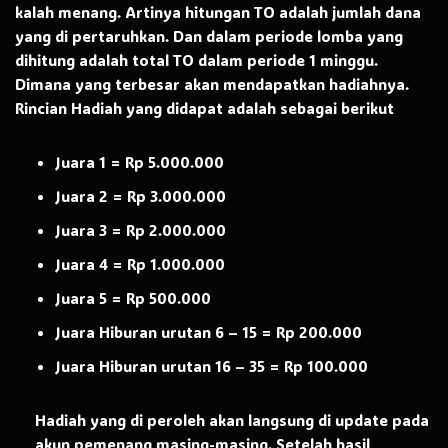
kalah menang. Artinya hitungan TO adalah jumlah dana
yang di pertaruhkan. Dan dalam periode lomba yang
dihitung adalah total TO dalam periode 1 minggu.
Dimana yang terbesar akan mendapatkan hadiahnya.
Rincian Hadiah yang didapat adalah sebagai berikut
Juara 1 = Rp 5.000.000
Juara 2 = Rp 3.000.000
Juara 3 = Rp 2.000.000
Juara 4 = Rp 1.000.000
Juara 5 = Rp 500.000
Juara Hiburan urutan 6 – 15 = Rp 200.000
Juara Hiburan urutan 16 – 35 = Rp 100.000
Hadiah yang di peroleh akan langsung di update pada
akun pemenang masing-masing. Setelah hasil