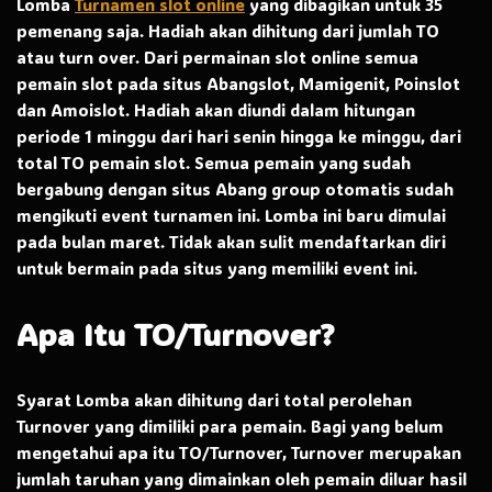
Lomba
Turnamen slot online
yang dibagikan untuk 35
pemenang saja. Hadiah akan dihitung dari jumlah TO
atau turn over. Dari permainan slot online semua
pemain slot pada situs Abangslot, Mamigenit, Poinslot
dan Amoislot. Hadiah akan diundi dalam hitungan
periode 1 minggu dari hari senin hingga ke minggu, dari
total TO pemain slot. Semua pemain yang sudah
bergabung dengan situs Abang group otomatis sudah
mengikuti event turnamen ini. Lomba ini baru dimulai
pada bulan maret. Tidak akan sulit mendaftarkan diri
untuk bermain pada situs yang memiliki event ini.
Apa Itu TO/Turnover?
Syarat Lomba akan dihitung dari total perolehan
Turnover yang dimiliki para pemain. Bagi yang belum
mengetahui apa itu TO/Turnover, Turnover merupakan
jumlah taruhan yang dimainkan oleh pemain diluar hasil