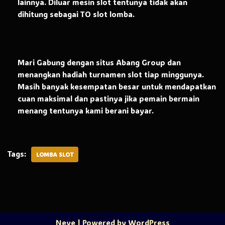
lainnya. Diluar mesin slot tentunya tidak akan
dihitung sebagai TO slot lomba.
Mari Gabung dengan situs Abang Group dan
menangkan hadiah turnamen slot tiap minggunya.
Masih banyak kesempatan besar untuk mendapatkan
cuan maksimal dan pastinya jika pemain bermain
menang tentunya kami berani bayar.
Tags:
LOMBA SLOT
Neve
| Powered by
WordPress