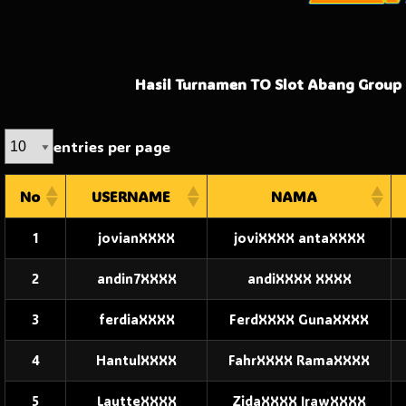
Hasil Turnamen TO Slot Abang Group
entries per page
No
USERNAME
NAMA
1
jovianXXXX
joviXXXX antaXXXX
2
andin7XXXX
andiXXXX XXXX
3
ferdiaXXXX
FerdXXXX GunaXXXX
4
HantulXXXX
FahrXXXX RamaXXXX
5
LautteXXXX
ZidaXXXX IrawXXXX