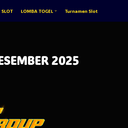
 SLOT
LOMBA TOGEL
Turnamen Slot
ESEMBER 2025