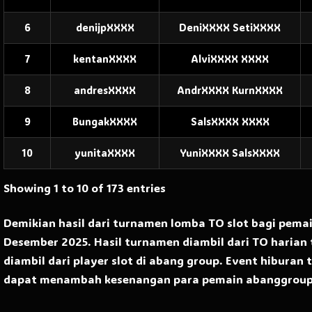
6
denijpXXXX
DeniXXXX SetiXXXX
7
kentanXXXX
AlviXXXX XXXX
8
andresXXXX
AndrXXXX KurnXXXX
9
BungakXXXX
SalsXXXX XXXX
10
yunitaXXXX
YuniXXXX SalsXXXX
Showing 1 to 10 of 173 entries
Demikian hasil dari turnamen lomba TO slot bagi pema
Desember 2025. Hasil turnamen diambil dari TO harian 
diambil dari player slot di abang group. Event hiburan
dapat menambah kesenangan para pemain abanggroup 