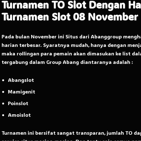
Turnamen TO Slot Dengan Had
Turnamen Slot 08 November
Pada bulan November ini Situs dari Abanggroup mengh
harian terbesar. Syaratnya mudah, hanya dengan menja
maka rollingan para pemain akan dimasukan ke list da
tergabung dalam Group Abang diantaranya adalah :
Abangslot
Mamigenit
Poinslot
Amoislot
Turnamen ini bersifat sangat transparan, jumlah TO da