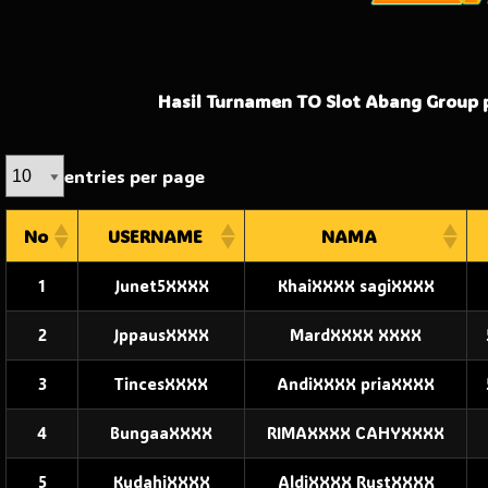
Hasil Turnamen TO Slot Abang Group 
entries per page
No
USERNAME
NAMA
1
Junet5XXXX
KhaiXXXX sagiXXXX
2
JppausXXXX
MardXXXX XXXX
3
TincesXXXX
AndiXXXX priaXXXX
4
BungaaXXXX
RIMAXXXX CAHYXXXX
5
KudahiXXXX
AldiXXXX RustXXXX