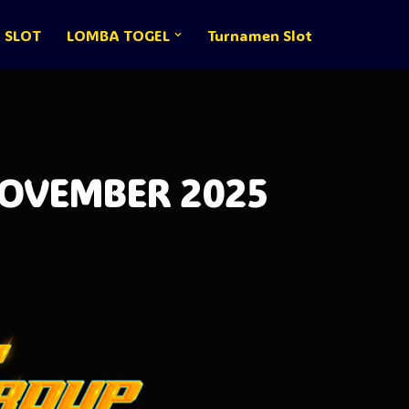
 SLOT
LOMBA TOGEL
Turnamen Slot
OVEMBER 2025