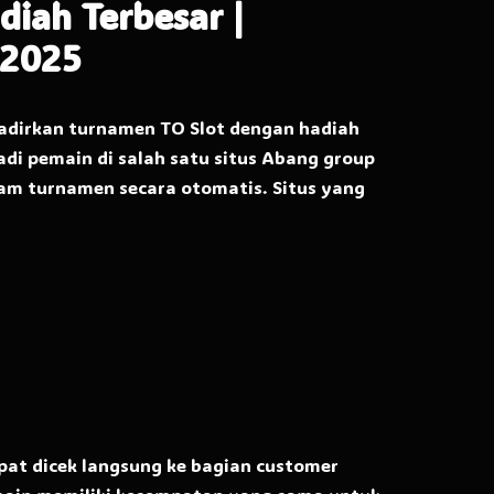
iah Terbesar |
 2025
adirkan turnamen TO Slot dengan hadiah
di pemain di salah satu situs Abang group
lam turnamen secara otomatis. Situs yang
pat dicek langsung ke bagian customer