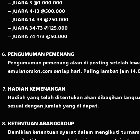
– JUARA 3 @1.000.000
– JUARA 4-13 @500.000
– JUARA 14-33 @250.000
– JUARA 34-73 @125.000
– JUARA 74-173 @50.000
PENGUMUMAN PEMENANG
Pengumuman pemenang akan di posting setelah lewat 
emulatorslot.com setiap hari. Paling lambat jam 14.
HADIAH KEMENANGAN
Hadiah yang telah ditentukan akan dibagikan langs
sesuai dengan jumlah yang di dapat.
KETENTUAN ABANGGROUP
Demikian ketentuan syarat dalam mengikuti turnamen