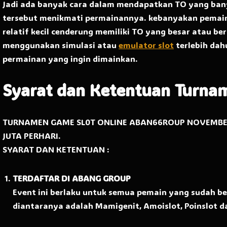
Jadi ada banyak cara dalam mendapatkan TO yang ban
tersebut menikmati permainannya. kebanyakan pemain
relatif kecil cenderung memiliki TO yang besar atau berk
menggunakan simulasi atau
emulator slot
terlebih da
permainan yang ingin dimainkan.
Syarat dan Ketentuan Turna
TURNAMEN GAME SL0T ONLINE ABAN66ROUP NOVEMBER 
JUTA PERHARI.
SYARAT DAN KETENTUAN :
TERDAFTAR DI ABANG GROUP
Event ini berlaku untuk semua pemain yang sudah b
diantaranya adalah Mamigenit, Amoislot, Poinslot 