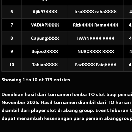
6
Ajik97XXXX
IrsaXXXX rahaXXXX
4
7
YADIAPXXXX
RizkXXXX RamaXXXX
4
8
CapungXXXX
IWANXXXX XXXX
4
9
Bejoo2XXXX
NURCXXXX XXXX
4
10
TabianXXXX
FazlXXXX FaiqXXXX
4
Showing 1 to 10 of 173 entries
Demikian hasil dari turnamen lomba TO slot bagi pema
November 2025. Hasil turnamen diambil dari TO harian
diambil dari player slot di abang group. Event hiburan
dapat menambah kesenangan para pemain abanggroup 