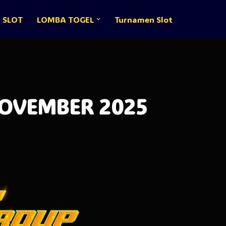
 SLOT
LOMBA TOGEL
Turnamen Slot
OVEMBER 2025