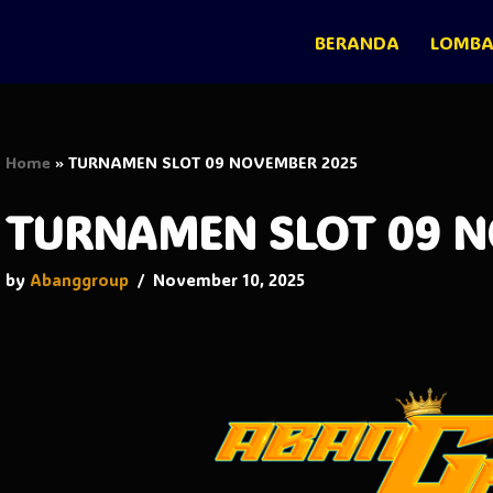
BERANDA
LOMBA
Home
»
TURNAMEN SLOT 09 NOVEMBER 2025
TURNAMEN SLOT 09 N
by
Abanggroup
November 10, 2025