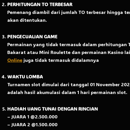
PERHITUNGAN TO TERBESAR
Pemenang diambil dari jumlah TO terbesar hingga te
akan ditentukan.
PENGECUALIAN GAME
Permainan yang tidak termasuk dalam perhitungan 
Bakarat atau Mini Roulette dan permainan Kasino la
Online
juga tidak termasuk didalamnya
WAKTU LOMBA
Turnamen slot dimulai dari tanggal 01 November 20
adalah hasil akumulasi dalam 1 hari permainan slot.
HADIAH UANG TUNAI DENGAN RINCIAN
– JUARA 1 @2.500.000
– JUARA 2 @1.500.000