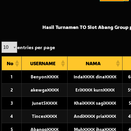
Hasil Turnamen TO Slot Abang Group 
entries per page
No
USERNAME
NAMA
1
BenyonXXXX
IndaXXXX dinaXXXX
6
2
akewgaXXXX
EriXXXX kurnXXXX
5
3
Junet5XXXX
KhaiXXXX sagiXXXX
5
4
TincesXXXX
AndiXXXX priaXXXX
4
5
AbanggXXXX
MuhXXXX ihsaXXXX
4