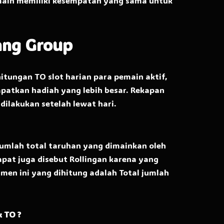
emain memiliki kesempatan yang sama untuk
ang Group
tungan TO slot harian para pemain aktif,
atkan hadiah yang lebih besar. Rekapan
 dilakukan setelah lewat hari.
umlah total taruhan yang dimainkan oleh
dapat juga disebut Rollingan karena yang
men ini yang dihitung adalah Total jumlah
 TO ?