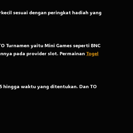
rkecil sesuai dengan peringkat hadiah yang
TO Turnamen yaitu Mini Games seperti BNC
innya pada provider slot. Permainan
Togel
25 hingga waktu yang ditentukan. Dan TO