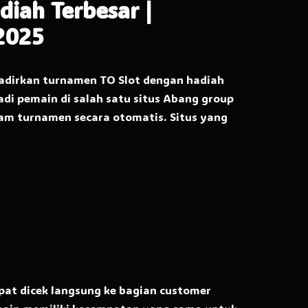
iah Terbesar |
2025
adirkan turnamen TO Slot dengan hadiah
di pemain di salah satu situs Abang group
lam turnamen secara otomatis. Situs yang
pat dicek langsung ke bagian customer