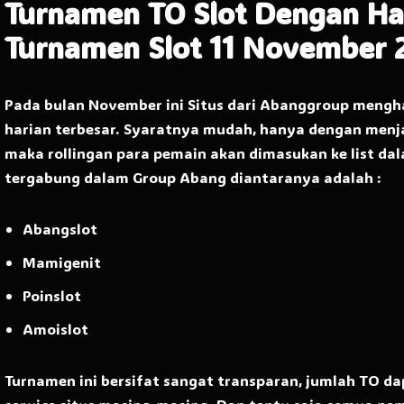
Turnamen TO Slot Dengan Had
Turnamen Slot 11 November 
Pada bulan November ini Situs dari Abanggroup mengh
harian terbesar. Syaratnya mudah, hanya dengan menja
maka rollingan para pemain akan dimasukan ke list da
tergabung dalam Group Abang diantaranya adalah :
Abangslot
Mamigenit
Poinslot
Amoislot
Turnamen ini bersifat sangat transparan, jumlah TO da