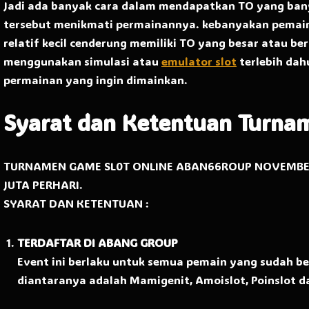
Jadi ada banyak cara dalam mendapatkan TO yang ban
tersebut menikmati permainannya. kebanyakan pemain
relatif kecil cenderung memiliki TO yang besar atau berk
menggunakan simulasi atau
emulator slot
terlebih da
permainan yang ingin dimainkan.
Syarat dan Ketentuan Turna
TURNAMEN GAME SL0T ONLINE ABAN66ROUP NOVEMBER 
JUTA PERHARI.
SYARAT DAN KETENTUAN :
TERDAFTAR DI ABANG GROUP
Event ini berlaku untuk semua pemain yang sudah b
diantaranya adalah Mamigenit, Amoislot, Poinslot 