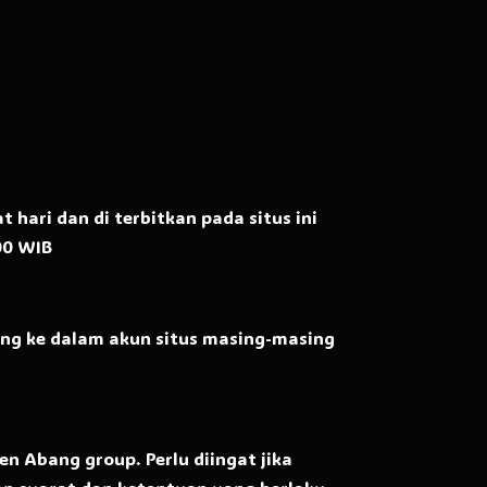
hari dan di terbitkan pada situs ini
00 WIB
ung ke dalam akun situs masing-masing
 Abang group. Perlu diingat jika