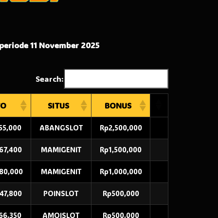
periode 11 November 2025
Search:
TO
SITUS
BONUS
55,000
ABANGSLOT
Rp2,500,000
67,400
MAMIGENIT
Rp1,500,000
80,000
MAMIGENIT
Rp1,000,000
47,800
POINSLOT
Rp500,000
66,350
AMOISLOT
Rp500,000