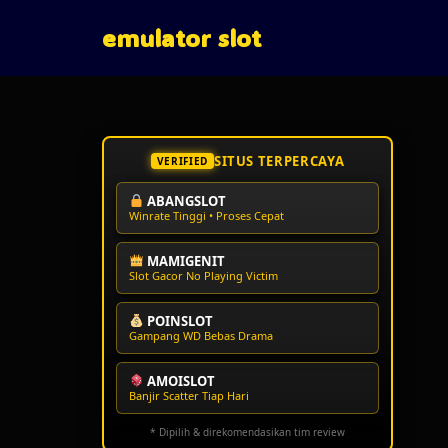
emulator slot
Skip
to
content
SITUS TERPERCAYA
VERIFIED
ABANGSLOT
Winrate Tinggi • Proses Cepat
MAMIGENIT
Slot Gacor No Playing Victim
POINSLOT
Gampang WD Bebas Drama
AMOISLOT
Banjir Scatter Tiap Hari
* Dipilih & direkomendasikan tim review