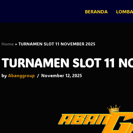
BERANDA
LOMBA
Home
»
TURNAMEN SLOT 11 NOVEMBER 2025
TURNAMEN SLOT 11 N
by
Abanggroup
November 12, 2025