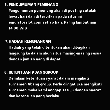
PENGUMUMAN PEMENANG
Pengumuman pemenang akan di posting setelah
lewat hari dan di terbitkan pada situs ini
emulatorslot.com setiap hari. Paling lambat jam
14.00 WIB
HADIAH KEMENANGAN
Hadiah yang telah ditentukan akan dibagikan
langsung ke dalam akun situs masing-masing sesuai
dengan jumlah yang di dapat.
KETENTUAN ABANGGROUP
Demikian ketentuan syarat dalam mengikuti
turnamen Abang group. Perlu diingat jika mengikuti
turnamen maka kami anggap setuju dengan syarat
dan ketentuan yang berlaku