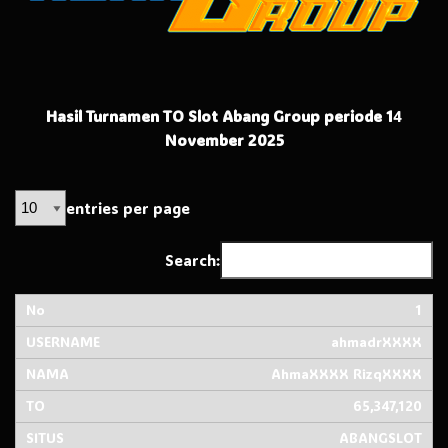
Hasil Turnamen TO Slot Abang Group periode 1
4
November 2025
entries per page
Search:
1
ahmadrXXXX
AhmaXXXX RizqXXXX
65,347,120
ABANGSLOT