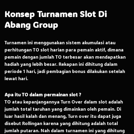
Konsep Turnamen Slot Di
Abang Group
Turnamen ini menggunakan sistem akumulasi atau
perhitungan TO slot harian para pemain aktif, dimana
pemain dengan jumlah TO terbesar akan mendapatkan
hadiah yang lebih besar. Rekapan ini dihitung dalam
periode 1 hari, jadi pembagian bonus dilakukan setelah
lewat hari.
Apa itu TO dalam permainan slot ?
TO atau kepanjangannya Turn Over dalam slot adalah
jumlah total taruhan yang dimainkan oleh pemain. Di
luar hasil kalah dan menang, Turn over itu dapat juga
disebut Rollingan karena yang dihitung adalah total
jumlah putaran. Nah dalam turnamen ini yang dihitung