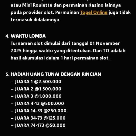
atau Mini Roulette dan permainan Kasino lainnya
pada provider slot. Permainan
Togel Online
juga tidak
termasuk didalamnya
WAKTU LOMBA
Turnamen slot dimulai dari tanggal 01 November
2025 hingga waktu yang ditentukan. Dan TO adalah
hasil akumulasi dalam 1 hari permainan slot.
HADIAH UANG TUNAI DENGAN RINCIAN
– JUARA 1 @2.500.000
– JUARA 2 @1.500.000
– JUARA 3 @1.000.000
– JUARA 4-13 @500.000
– JUARA 14-33 @250.000
– JUARA 34-73 @125.000
– JUARA 74-173 @50.000