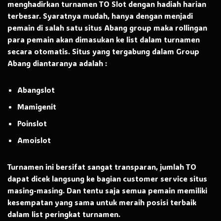
menghadirkan turnamen TO Slot dengan hadiah harian
terbesar. Syaratnya mudah, hanya dengan menjadi
pemain di salah satu situs Abang group maka rollingan
para pemain akan dimasukan ke list dalam turnamen
secara otomatis. Situs yang tergabung dalam Group
Abang diantaranya adalah :
Abangslot
Mamigenit
Poinslot
Amoislot
Turnamen ini bersifat sangat transparan, jumlah TO
dapat dicek langsung ke bagian customer service situs
masing-masing. Dan tentu saja semua pemain memiliki
kesempatan yang sama untuk meraih posisi terbaik
dalam list peringkat turnamen.