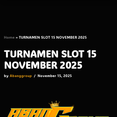
Home
»
TURNAMEN SLOT 15 NOVEMBER 2025
TURNAMEN SLOT 15
NOVEMBER 2025
by
Abanggroup
November 15, 2025