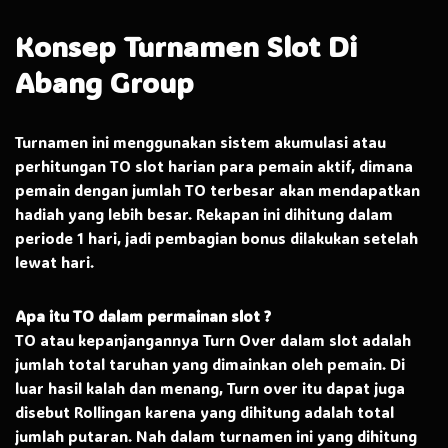
Konsep Turnamen Slot Di
Abang Group
Turnamen ini menggunakan sistem akumulasi atau
perhitungan TO slot harian para pemain aktif, dimana
pemain dengan jumlah TO terbesar akan mendapatkan
hadiah yang lebih besar. Rekapan ini dihitung dalam
periode 1 hari, jadi pembagian bonus dilakukan setelah
lewat hari.
Apa itu TO dalam permainan slot ?
TO atau kepanjangannya Turn Over dalam slot adalah
jumlah total taruhan yang dimainkan oleh pemain. Di
luar hasil kalah dan menang, Turn over itu dapat juga
disebut Rollingan karena yang dihitung adalah total
jumlah putaran. Nah dalam turnamen ini yang dihitung