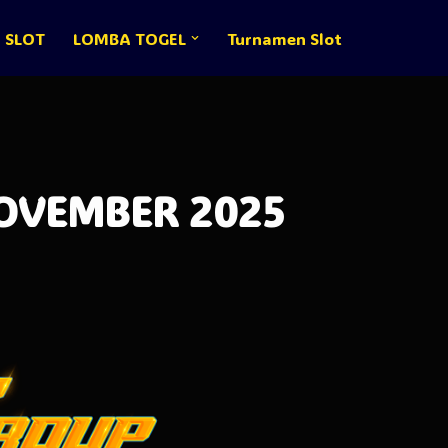
 SLOT
LOMBA TOGEL
Turnamen Slot
OVEMBER 2025