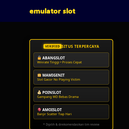
emulator slot
Skip
to
content
SITUS TERPERCAYA
VERIFIED
ABANGSLOT
Winrate Tinggi • Proses Cepat
MAMIGENIT
Slot Gacor No Playing Victim
POINSLOT
Gampang WD Bebas Drama
AMOISLOT
Banjir Scatter Tiap Hari
* Dipilih & direkomendasikan tim review