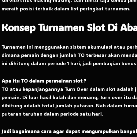
service situs masing-masing. Dan tentu saja semua p
meraih posisi terbaik dalam list peringkat turnamen.
Konsep Turnamen Slot Di Ab
Turnamen ini menggunakan sistem akumulasi atau perhi
dimana pemain dengan jumlah TO terbesar akan mendap
ini dihitung dalam periode 1 hari, jadi pembagian bonus
Apa itu TO dalam permainan slot ?
TO atau kepanjangannya Turn Over dalam slot adalah j
pemain. Di luar hasil kalah dan menang, Turn over itu 
dihitung adalah total jumlah putaran. Nah dalam turna
putaran taruhan dalam periode satu hari.
Jadi bagaimana cara agar dapat mengumpulkan banyak