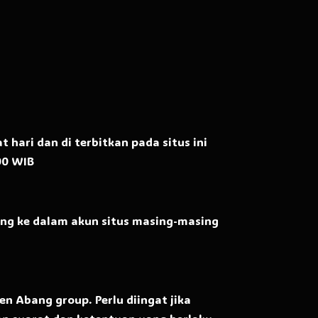
hari dan di terbitkan pada situs ini
00 WIB
ung ke dalam akun situs masing-masing
 Abang group. Perlu diingat jika