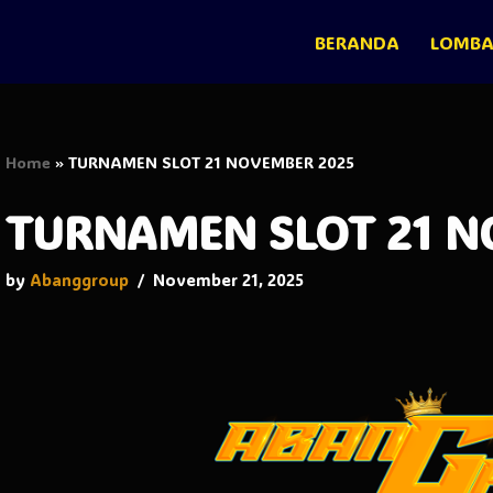
BERANDA
LOMBA
Home
»
TURNAMEN SLOT 21 NOVEMBER 2025
TURNAMEN SLOT 21 N
by
Abanggroup
November 21, 2025