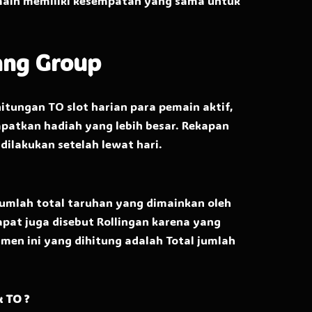
emain memiliki kesempatan yang sama untuk
ang Group
tungan TO slot harian para pemain aktif,
atkan hadiah yang lebih besar. Rekapan
 dilakukan setelah lewat hari.
umlah total taruhan yang dimainkan oleh
dapat juga disebut Rollingan karena yang
men ini yang dihitung adalah Total jumlah
 TO ?