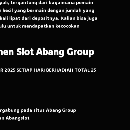
yak, tergantung dari bagaimana pemain
 kecil yang bermain dengan jumlah yang
ali lipat dari depositnya. Kalian bisa juga
hulu untuk mendapatkan kecocokan
men Slot Abang Group
2025 SETIAP HARI BERHADIAH TOTAL 25
ergabung pada situs Abang Group
dan Abangslot