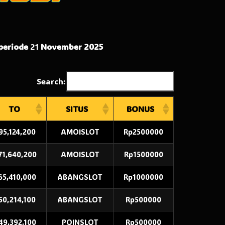
periode
21
November 2025
Search:
TO
SITUS
BONUS
95,124,200
AMOISLOT
Rp2500000
71,640,200
AMOISLOT
Rp1500000
65,410,000
ABANGSLOT
Rp1000000
50,214,100
ABANGSLOT
Rp500000
49,392,100
POINSLOT
Rp500000