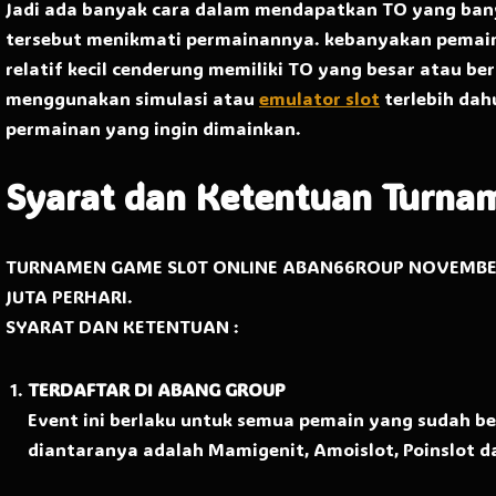
Jadi ada banyak cara dalam mendapatkan TO yang ban
tersebut menikmati permainannya. kebanyakan pemain
relatif kecil cenderung memiliki TO yang besar atau berk
menggunakan simulasi atau
emulator slot
terlebih da
permainan yang ingin dimainkan.
Syarat dan Ketentuan Turna
TURNAMEN GAME SL0T ONLINE ABAN66ROUP NOVEMBER 
JUTA PERHARI.
SYARAT DAN KETENTUAN :
TERDAFTAR DI ABANG GROUP
Event ini berlaku untuk semua pemain yang sudah b
diantaranya adalah Mamigenit, Amoislot, Poinslot 