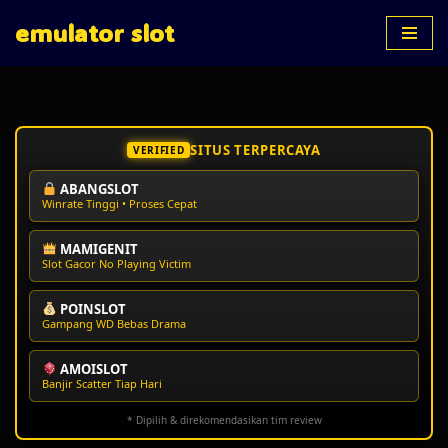
emulator slot
Skip
to
content
SITUS TERPERCAYA
VERIFIED
ABANGSLOT
Winrate Tinggi • Proses Cepat
MAMIGENIT
Slot Gacor No Playing Victim
POINSLOT
Gampang WD Bebas Drama
AMOISLOT
Banjir Scatter Tiap Hari
* Dipilih & direkomendasikan tim review