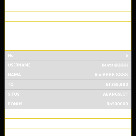
denijpXXXX
DeniXXXX SetiXXXX
62,443,100
ABANGSLOT
Rp500000
5
kentanXXXX
AlviXXXX XXXX
61,758,900
ABANGSLOT
Rp500000
6
andresXXXX
AndrXXXX KurnXXXX