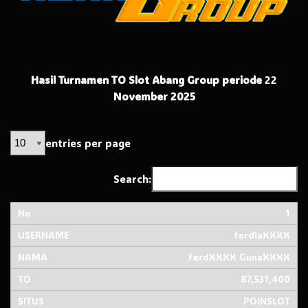
Hasil Turnamen TO Slot Abang Group periode
22
November 2025
entries per page
Search:
1
ferdiaXXXX
FerdXXXX GunaXXXX
87,531,400
POINSLOT