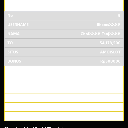
Rp500000
9
ilhamsXXXX
ChoiXXXX TanjXXXX
54,178,500
AMOISLOT
Rp500000
10
RotimiXXXX
TasyXXXX XXXX
53,221,000
AMOISLOT
Rp500000