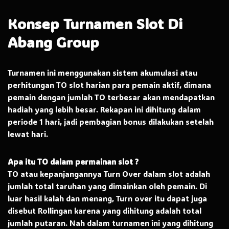
Konsep Turnamen Slot Di
Abang Group
Turnamen ini menggunakan sistem akumulasi atau
perhitungan TO slot harian para pemain aktif, dimana
pemain dengan jumlah TO terbesar akan mendapatkan
hadiah yang lebih besar. Rekapan ini dihitung dalam
periode 1 hari, jadi pembagian bonus dilakukan setelah
lewat hari.
Apa itu TO dalam permainan slot ?
TO atau kepanjangannya Turn Over dalam slot adalah
jumlah total taruhan yang dimainkan oleh pemain. Di
luar hasil kalah dan menang, Turn over itu dapat juga
disebut Rollingan karena yang dihitung adalah total
jumlah putaran. Nah dalam turnamen ini yang dihitung