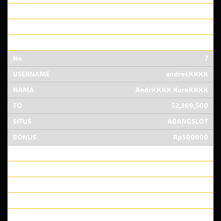
57,720,800
ABANGSLOT
Rp500000
7
andresXXXX
AndrXXXX KurnXXXX
52,369,500
ABANGSLOT
Rp500000
8
BungakXXXX
SalsXXXX XXXX
49,251,000
MAMIGENIT