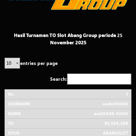
Hasil Turnamen TO Slot Abang Group periode
25
November 2025
entries per page
Search:
1
andin7XXXX
andiXXXX XXXX
82,504,200
ABANGSLOT