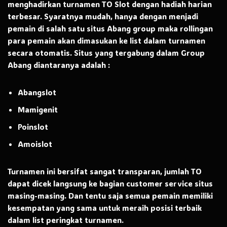
menghadirkan turnamen TO Slot dengan hadiah harian
terbesar. Syaratnya mudah, hanya dengan menjadi
pemain di salah satu situs Abang group maka rollingan
para pemain akan dimasukan ke list dalam turnamen
secara otomatis. Situs yang tergabung dalam Group
Abang diantaranya adalah :
Abangslot
Mamigenit
Poinslot
Amoislot
Turnamen ini bersifat sangat transparan, jumlah TO
dapat dicek langsung ke bagian customer service situs
masing-masing. Dan tentu saja semua pemain memiliki
kesempatan yang sama untuk meraih posisi terbaik
dalam list peringkat turnamen.