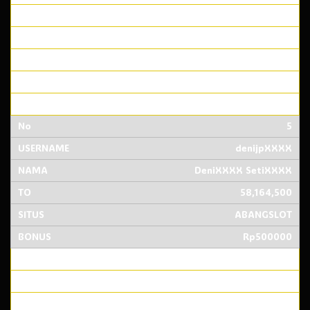
LautteXXXX
ZidaXXXX IrawXXXX
61,285,400
AMOISLOT
Rp500000
5
denijpXXXX
DeniXXXX SetiXXXX
58,164,500
ABANGSLOT
Rp500000
6
kentanXXXX
AlviXXXX XXXX