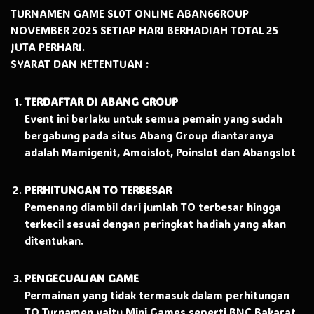
TURNAMEN GAME SL0T ONLINE ABAN66ROUP
NOVEMBER 2025 SETIAP HARI BERHADIAH TOTAL 25
JUTA PERHARI.
SYARAT DAN KETENTUAN :
TERDAFTAR DI ABANG GROUP
Event ini berlaku untuk semua pemain yang sudah
bergabung pada situs Abang Group diantaranya
adalah Mamigenit, Amoislot, Poinslot dan Abangslot
PERHITUNGAN TO TERBESAR
Pemenang diambil dari jumlah TO terbesar hingga
terkecil sesuai dengan peringkat hadiah yang akan
ditentukan.
PENGECUALIAN GAME
Permainan yang tidak termasuk dalam perhitungan
TO Turnamen yaitu Mini Games seperti BNC Bakarat