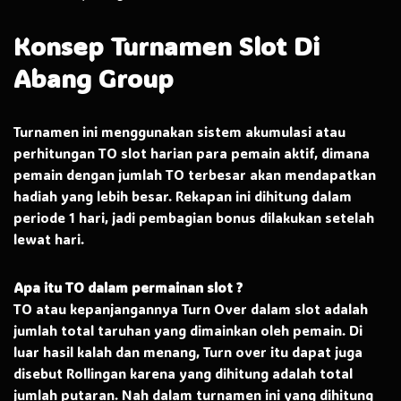
Konsep Turnamen Slot Di
Abang Group
Turnamen ini menggunakan sistem akumulasi atau
perhitungan TO slot harian para pemain aktif, dimana
pemain dengan jumlah TO terbesar akan mendapatkan
hadiah yang lebih besar. Rekapan ini dihitung dalam
periode 1 hari, jadi pembagian bonus dilakukan setelah
lewat hari.
Apa itu TO dalam permainan slot ?
TO atau kepanjangannya Turn Over dalam slot adalah
jumlah total taruhan yang dimainkan oleh pemain. Di
luar hasil kalah dan menang, Turn over itu dapat juga
disebut Rollingan karena yang dihitung adalah total
jumlah putaran. Nah dalam turnamen ini yang dihitung