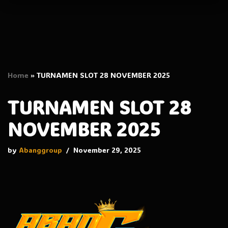
Home
»
TURNAMEN SLOT 28 NOVEMBER 2025
TURNAMEN SLOT 28
NOVEMBER 2025
by
Abanggroup
November 29, 2025