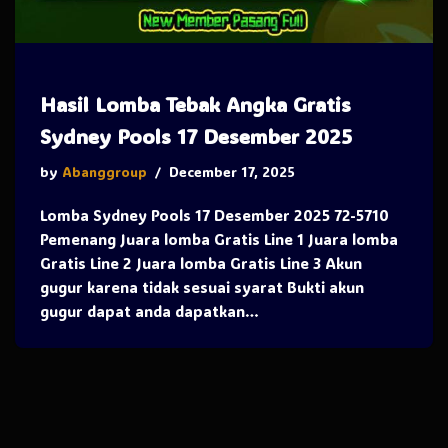
Hasil Lomba Tebak Angka Gratis
Sydney Pools 17 Desember 2025
by
Abanggroup
December 17, 2025
Lomba Sydney Pools 17 Desember 2025 72-5710
Pemenang Juara lomba Gratis Line 1 Juara lomba
Gratis Line 2 Juara lomba Gratis Line 3 Akun
gugur karena tidak sesuai syarat Bukti akun
gugur dapat anda dapatkan…