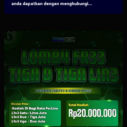
anda dapatkan dengan menghubungi…