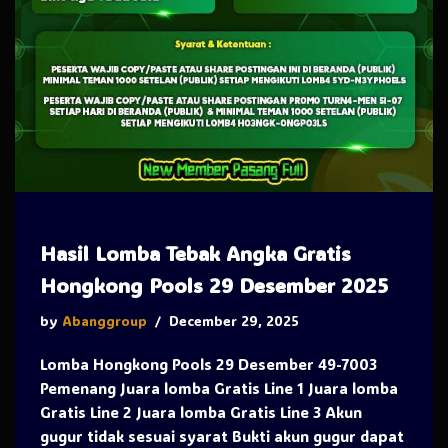
Hasil Lomba Tebak Angka Gratis
Hongkong Pools 29 Desember 2025
by
Abanggroup
December 29, 2025
Lomba Hongkong Pools 29 Desember 49-7003
Pemenang Juara lomba Gratis Line 1 Juara lomba
Gratis Line 2 Juara lomba Gratis Line 3 Akun
gugur tidak sesuai syarat Bukti akun gugur dapat