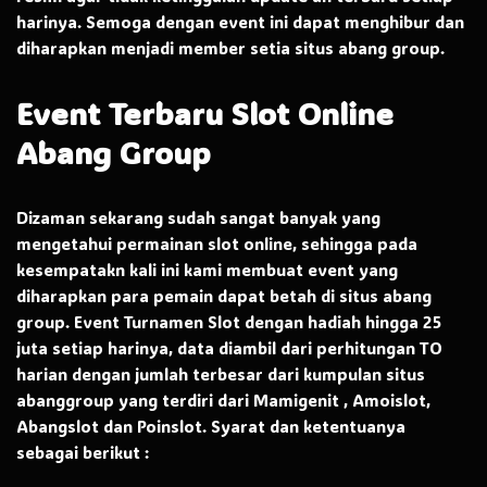
harinya. Semoga dengan event ini dapat menghibur dan
diharapkan menjadi member setia situs abang group.
Event Terbaru Slot Online
Abang Group
Dizaman sekarang sudah sangat banyak yang
mengetahui permainan slot online, sehingga pada
kesempatakn kali ini kami membuat event yang
diharapkan para pemain dapat betah di situs abang
group. Event Turnamen Slot dengan hadiah hingga 25
juta setiap harinya, data diambil dari perhitungan TO
harian dengan jumlah terbesar dari kumpulan situs
abanggroup yang terdiri dari Mamigenit , Amoislot,
Abangslot dan Poinslot. Syarat dan ketentuanya
sebagai berikut :