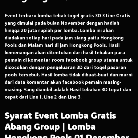
Event terbaru lomba tebak togel gratis 3D 3 Line Gratis
yang dimulai pada bulan November dengan hadiah
hingga 20 juta rupiah per lomba. Lomba ini akan
diadakan setiap hari pada jam siang yaitu Hongkong
Pools dan Malam hari di jam Hongkong Pools. Hasil
kemenangan akan ditentukan dari hasil tebakan para
pemain di komentar room facebook group utama untuk
dicocokan dengan pengeluaran 3D dari togel pasaran
pools tersebut. Hasil lomba tidak dibuat-buat dan murni
dari data komentar akun facebook pemain masing-
masing. Yang diambil adalah Hasil tebakan 3D tepat dan
cepat dari Line 1, Line 2 dan Line 3.
Syarat Event Lomba Gratis
Abang Group | Lomba
Hongkong Pools
01 Desember