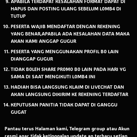
APABILA TERDAPAT KESALAHAN FORMAT DAPAT DI
HAPUS DAN POSTING ULANG SEBELUM L0MB4 DI
TUTUP
PESERTA WAJIB MENDAFTAR DENGAN REKENING
YANG BENAR,APABILA ADA KESALAHAN DATA MAKA
AKAN KAMI ANGGAP GUGUR
PESERTA YANG MENGGUNAKAN PROFIL B0 LAIN
DIANGGAP GUGUR
TIDAK B0LEH SHARE PR0M0 B0 LAIN PADA HARI YG
SAMA DI SAAT MENGIKUTI L0MB4 INI
HADIAH BISA LANGSUNG KLAIM DI LIVECHAT DAN
AKAN LANGSUNG DIKIRIM KE REKENING TERDAFTAR
KEPUTUSAN PANITIA TIDAK DAPAT DI GANGGU
GUGAT
Pantau terus Halaman kami, Telegram group atau Akun
resmi agar tidak ketinggalan update an terbaru setiap