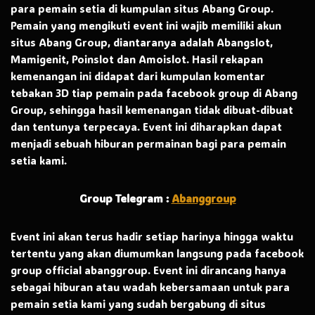
para pemain setia di kumpulan situs Abang Group.
Pemain yang mengikuti event ini wajib memiliki akun
situs Abang Group, diantaranya adalah Abangslot,
Mamigenit, Poinslot dan Amoislot. Hasil rekapan
kemenangan ini didapat dari kumpulan komentar
tebakan 3D tiap pemain pada facebook group di Abang
Group, sehingga hasil kemenangan tidak dibuat-dibuat
dan tentunya terpecaya. Event ini diharapkan dapat
menjadi sebuah hiburan permainan bagi para pemain
setia kami.
Group Telegram :
Abanggroup
Event ini akan terus hadir setiap harinya hingga waktu
tertentu yang akan diumumkan langsung pada facebook
group official abanggroup. Event ini dirancang hanya
sebagai hiburan atau wadah kebersamaan untuk para
pemain setia kami yang sudah bergabung di situs