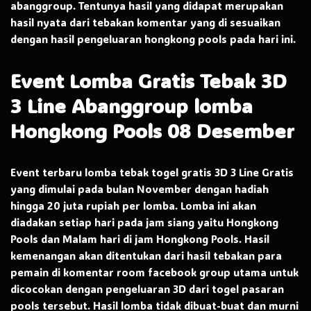
abanggroup. Tentunya hasil yang didapat merupakan
hasil nyata dari tebakan komentar yang di sesuaikan
dengan hasil pengeluaran hongkong pools pada hari ini.
Event Lomba Gratis Tebak 3D
3 Line Abanggroup lomba
Hongkong Pools
08 Desember
Event terbaru lomba tebak togel gratis 3D 3 Line Gratis
yang dimulai pada bulan November dengan hadiah
hingga 20 juta rupiah per lomba. Lomba ini akan
diadakan setiap hari pada jam siang yaitu Hongkong
Pools dan Malam hari di jam Hongkong Pools. Hasil
kemenangan akan ditentukan dari hasil tebakan para
pemain di komentar room facebook group utama untuk
dicocokan dengan pengeluaran 3D dari togel pasaran
pools tersebut. Hasil lomba tidak dibuat-buat dan murni