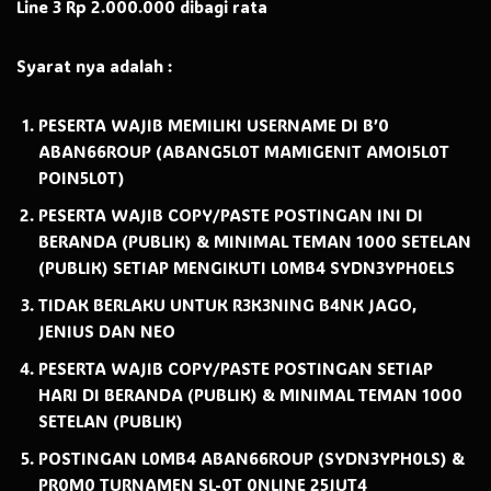
Line 3 Rp 2.000.000 dibagi rata
Syarat nya adalah :
PESERTA WAJIB MEMILIKI USERNAME DI B’0
ABAN66ROUP (ABANG5L0T MAMIGENIT AMOI5L0T
POIN5L0T)
PESERTA WAJIB COPY/PASTE POSTINGAN INI DI
BERANDA (PUBLIK) & MINIMAL TEMAN 1000 SETELAN
(PUBLIK) SETIAP MENGIKUTI L0MB4 SYDN3YPH0ELS
TIDAK BERLAKU UNTUK R3K3NING B4NK JAGO,
JENIUS DAN NEO
PESERTA WAJIB COPY/PASTE POSTINGAN SETIAP
HARI DI BERANDA (PUBLIK) & MINIMAL TEMAN 1000
SETELAN (PUBLIK)
POSTINGAN L0MB4 ABAN66ROUP (SYDN3YPH0LS) &
PR0M0 TURNAMEN SL-0T 0NLINE 25JUT4