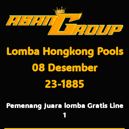
Lomba Hongkong Pools
08 Desember
23-1885
Pemenang Juara lomba Gratis Line
1