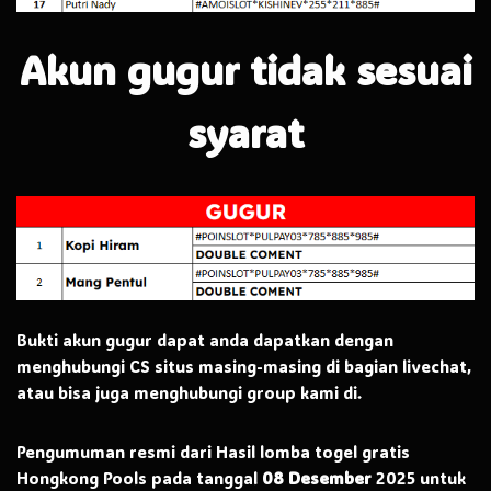
Akun gugur tidak sesuai
syarat
Bukti akun gugur dapat anda dapatkan dengan
menghubungi CS situs masing-masing di bagian livechat,
atau bisa juga menghubungi group kami di.
Pengumuman resmi dari Hasil lomba togel gratis
Hongkong Pools pada tanggal
08 Desember
2025 untuk